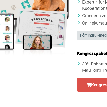
Expertin für 
Kooperations
Gründerin vo
Onlinekursau
mindful-medi
Kongresspake
30% Rabatt a
Maullkorb Tr
Kongres