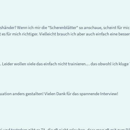
kshänder? Wenn ich mir die "Scherenblätter" so anschaue, scheint für mic
 es für mich richtiger. Vielleicht brauch ich aber auch einfach eine besser
. Leider wollen viele das einfach nicht trainieren… das obwohl ich kluge
uation anders gestalten! Vielen Dank für das spannende Interview!
bei und trotzdem gibt es TA, die zB nicht erlauben, dass man zB mit zum 