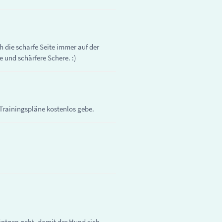
h die scharfe Seite immer auf der
e und schärfere Schere. :)
 Trainingspläne kostenlos gebe.
Röntgen geht, damit der Hund sich