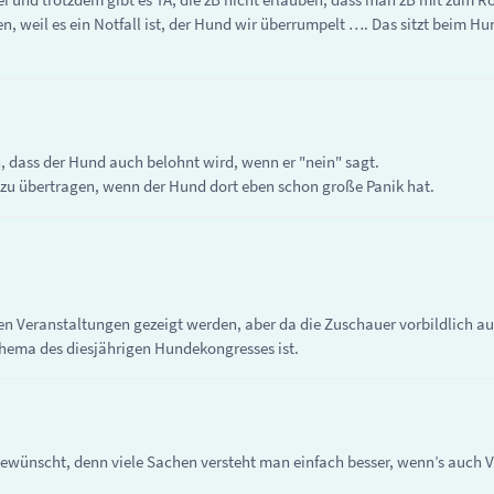
n, weil es ein Notfall ist, der Hund wir überrumpelt …. Das sitzt beim Hu
h, dass der Hund auch belohnt wird, wenn er "nein" sagt.
s zu übertragen, wenn der Hund dort eben schon große Panik hat.
len Veranstaltungen gezeigt werden, aber da die Zuschauer vorbildlich au
 Thema des diesjährigen Hundekongresses ist.
l gewünscht, denn viele Sachen versteht man einfach besser, wenn’s auch 