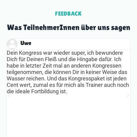
FEEDBACK
Was TeilnehmerInnen über uns sagen
Uwe
Dein Kongress war wieder super, ich bewundere
D
!
Dich für Deinen Fleiß und die Hingabe dafür. Ich
M
habe in letzter Zeit mal an anderen Kongressen
I
teilgenommen, die können Dir in keiner Weise das
s
Wasser reichen. Und das Kongresspaket ist jeden
G
Cent wert, zumal es für mich als Trainer auch noch
H
die ideale Fortbildung ist.
M