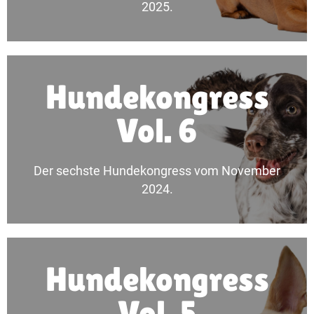
Hundekongress
2025.
Mehr erfahren
Hundekongress
Vol. 6
Alle Inhalte in der Übersicht.
Vol. 6
Der sechste Hundekongress vom November
Hundekongress
2024.
Mehr erfahren
Hundekongress
Vol. 5
Alle Inhalte in der Übersicht.