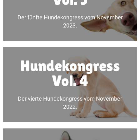
Vol. 5
Der fünfte Hundekongress vom November
Hundekongress
2023.
Mehr erfahren
Hundekongress
Vol. 4
Alle Inhalte in der Übersicht.
Vol. 4
Der vierte Hundekongress vom November
Hundekongress
2022.