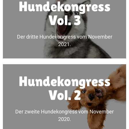
Mehr erfahren
Hundekongress
Vol. 3
Alle Inhalte in der Übersicht.
Vol. 3
Der dritte Hundekongress vom November
Hundekongress
2021.
Mehr erfahren
Hundekongress
HundeexpertInnen für alle Hundenerds.
Vol. 2
Noch mehr Themen, noch mehr
Vol. 2
Der zweite Hundekongress vom November
2020.
Hundekongress