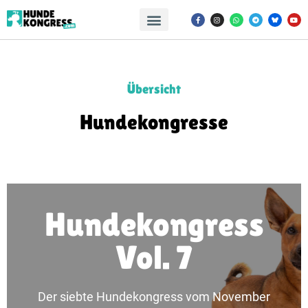
Übersicht
Hundekongresse
Mehr erfahren
Hundekongress
Vol. 7
Alle Inhalte in der Übersicht.
Vol. 7
Der siebte Hundekongress vom November