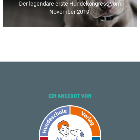
Der legendäre erste Hundekongress vom
Hundekongress
November 2019.
EIN ANGEBOT VON