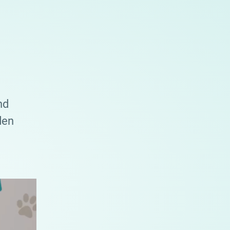
nd
den