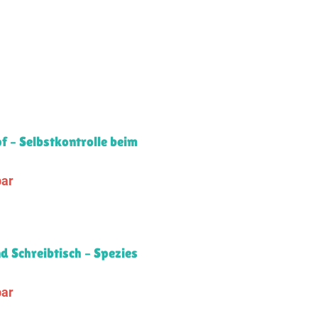
pf – Selbstkontrolle beim
bar
 Schreibtisch – Spezies
bar