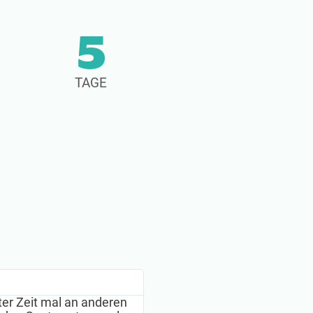
5
TAGE
Melanie
ter Zeit mal an anderen
Danke für diese tollen Kongr