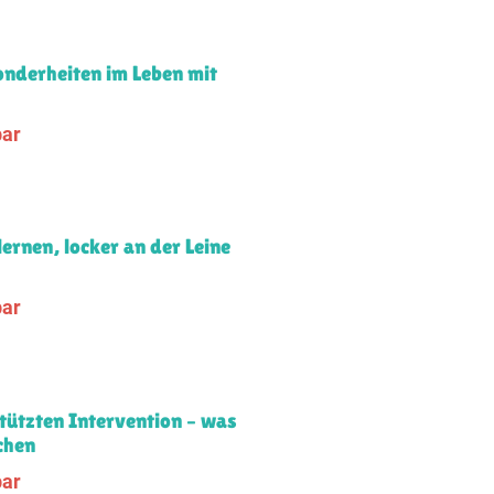
onderheiten im Leben mit
bar
ernen, locker an der Leine
bar
tützten Intervention – was
chen
bar