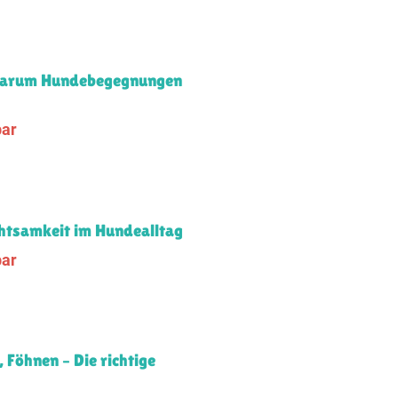
 Warum Hunde­begegnungen
bar
htsamkeit im Hundealltag
bar
Föhnen – Die richtige