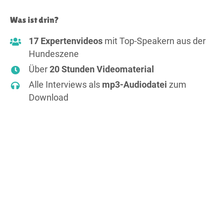
Was ist drin?
17 Expertenvideos
mit Top-Speakern aus der
Hundeszene
Über
20 Stunden Videomaterial
Alle Interviews als
mp3-Audiodatei
zum
Download
Lebenslanger Zugriff
auf alle Inhalte
Exklusives
Bonusmaterial
Kongresspaket kaufen