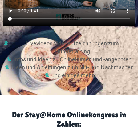
Livevideos
Videoaufzeichnungen zum
Hundetraining
Infos und Ideen zu Onlinekursen und -angeboten
Ideen und Anleitungen zum Mit- und Nachmachen
und einiges mehr​
Der Stay@Home Onlinekongress in
Zahlen: