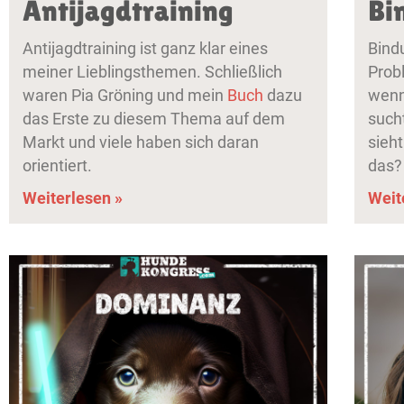
Antijagdtraining
Bi
Antijagdtraining ist ganz klar eines
Bindu
meiner Lieblingsthemen. Schließlich
Prob
waren Pia Gröning und mein
Buch
dazu
wenn
das Erste zu diesem Thema auf dem
sucht
Markt und viele haben sich daran
sieh
orientiert.
das?
Weiterlesen »
Weit