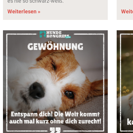
es nie so schwarz-weiß.
Weiterlesen »
Weit