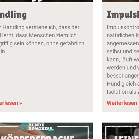
ndling
Impulsk
r Handling verstehe ich, dass der
Impulskontrol
 lernt, dass Menschen ziemlich
natürlichen 
riffig sein können, ohne gefährlich
angemessen z
in.
selbst und se
kann, läuft w
werden und w
besser ange
Hund gleich a
Isolation al
erlesen »
Weiterlesen 