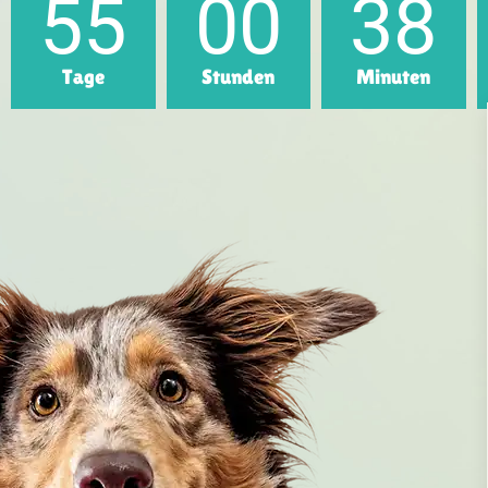
55
00
38
Tage
Stunden
Minuten