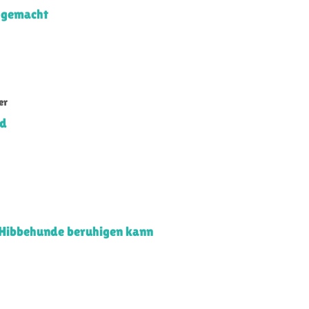
 gemacht
er
nd
 Hibbehunde beruhigen kann