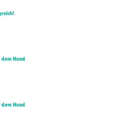
greich!
it dem Hund
it dem Hund