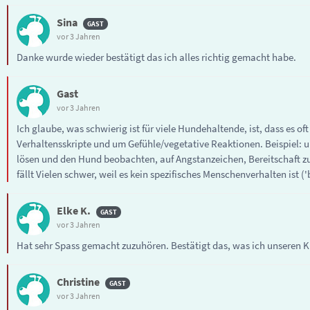
Sina
vor 3 Jahren
Danke wurde wieder bestätigt das ich alles richtig gemacht habe.
Gast
vor 3 Jahren
Ich glaube, was schwierig ist für viele Hundehaltende, ist, dass es o
Verhaltensskripte und um Gefühle/vegetative Reaktionen. Beispiel: un
lösen und den Hund beobachten, auf Angstanzeichen, Bereitschaft z
fällt Vielen schwer, weil es kein spezifisches Menschenverhalten ist (
Elke K.
vor 3 Jahren
Hat sehr Spass gemacht zuzuhören. Bestätigt das, was ich unseren 
Christine
vor 3 Jahren