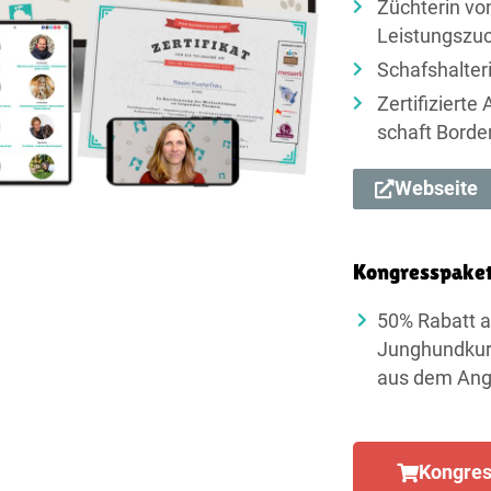
Züchterin vo
Leistungs­zu
Schafshalter
Zertifizierte
schaft Border
Webseite
Kongresspake
50% Rabatt a
Junghundkurs
aus dem Ang
Kongres