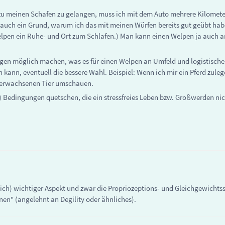
u meinen Schafen zu gelangen, muss ich mit dem Auto mehrere Kilometer
 ist auch ein Grund, warum ich das mit meinen Würfen bereits gut geübt h
e Welpen ein Ruhe- und Ort zum Schlafen.) Man kann einen Welpen ja auc
en möglich machen, was es für einen Welpen an Umfeld und logistisch
en kann, eventuell die bessere Wahl. Beispiel: Wenn ich mir ein Pferd zu
 erwachsenen Tier umschauen.
ne) Bedingungen quetschen, die ein stressfreies Leben bzw. Großwerden n
ür mich) wichtiger Aspekt und zwar die Propriozeptions- und Gleichgewicht
" (angelehnt an Degility oder ähnliches).