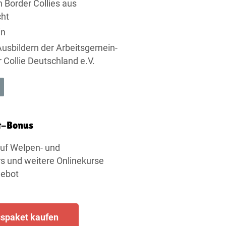
n Border Collies aus
cht
in
 Ausbildern der Arbeits­ge­mein­
 Collie Deutschland e.V.
t-Bonus
uf Welpen- und
 und weitere Onlinekurse
ebot
spaket kaufen