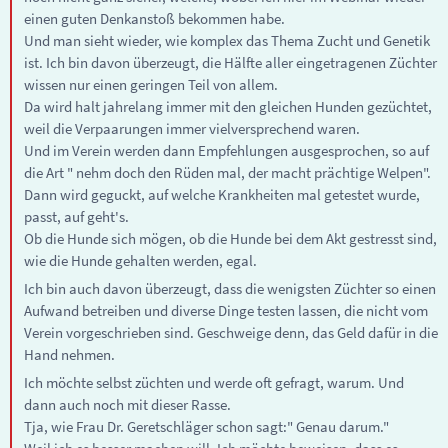
einen guten Denkanstoß bekommen habe.
Und man sieht wieder, wie komplex das Thema Zucht und Genetik
ist. Ich bin davon überzeugt, die Hälfte aller eingetragenen Züchter
wissen nur einen geringen Teil von allem.
Da wird halt jahrelang immer mit den gleichen Hunden gezüchtet,
weil die Verpaarungen immer vielversprechend waren.
Und im Verein werden dann Empfehlungen ausgesprochen, so auf
die Art " nehm doch den Rüden mal, der macht prächtige Welpen".
Dann wird geguckt, auf welche Krankheiten mal getestet wurde,
passt, auf geht's.
Ob die Hunde sich mögen, ob die Hunde bei dem Akt gestresst sind,
wie die Hunde gehalten werden, egal.
Ich bin auch davon überzeugt, dass die wenigsten Züchter so einen
Aufwand betreiben und diverse Dinge testen lassen, die nicht vom
Verein vorgeschrieben sind. Geschweige denn, das Geld dafür in die
Hand nehmen.
Ich möchte selbst züchten und werde oft gefragt, warum. Und
dann auch noch mit dieser Rasse.
Tja, wie Frau Dr. Geretschläger schon sagt:" Genau darum."