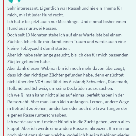
Sehr interessant. Eigentlich war Rassehund nie ein Thema für
mich, mir ist jeder Hund recht.
Ich hatte bis jetzt auch nur Mischlinge. Und einmal bisher einen
Hund aus nur zwei Rassen.
Doch seit 10 Monaten stehe ich auf einer Warteliste bei einem
Züchter. Ich erfülle mir damit einen Traum und werde auch eine
kleine Hobbyzucht damit starten.
Aber ich habe sehr lange gesucht, bis ich den für mich passenden
Zücjter gefunden habe.
Aber dank diesem Webinar bin ich noch mehr davon überzeugt,
dass ich den richtigen Züchter gefunden habe, denn er züchtet
nicht über den VDH und fährt ins Ausland; Schweden, Dänemark,
Holland und Schweiz, um seine Deckrüden auszusuchen.
Ich weiß, man kann nicht alles auf einmal perfekt haben in der
Rassezucht. Aber man kann klein anfangen. Lernen, andere Wege
in Betracht zu ziehen, umdenken oder auch die Erwartungen der
eigenen Rasse runterschrauben.
Ich werde auch mit meiner Hündin in die Zucht gehen, wenn alles
klappt. Aber ich werde eine andere Rasse reinkreuzen. Bin mir nur
noch nicht ganz sicher, welche, wobei ich hier im Webinar wieder