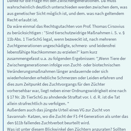
Danke für die Frage mit den Zwischengenerationen. Da muss
wahrscheinlich deutlich unterschieden werden zwischen dem, was
aus genetischer Sicht möglich ist, und dem. was nach geltendem
Recht erlaubt ist.
Da wäre einmal das Rechtsgutachten von Prof. Thomas Cirsovius
zu berücksichtigen : “Sind tierschutzwidrige Maßnahmen i. S. v. §
11b Abs. 1 TierSchG legal, wenn bezweckt ist, nach mehreren
Zuchtgenerationen ungeschädigte, schmerz- und leidensfrei
lebensfähige Nachkommen zu erzielen?“ kam kurz
zusammengefasst u.a. zu folgenden Ergebnissen: "„Wenn Tiere der
Zwischengenerationen infolge von Zucht- oder biotechnischen
Veränderungsmaßnahmen länger andauernde oder sich
wiederholenden erhebliche Schmerzen oder Leiden erfahren und
dies zum Zeitpunkt des Zuchtvorgangs für den Züchter
vorhersehbar war, liegt neben einer Ordnungswidrigkeit eine nach
§ 17 Nr. 2b TierSchG zu ahndende Straftat vor. I. d. R. ist die Tat
allein strafrechtlich zu verfolgen. "
Außerdem auch das jüngste Urteil eines VG zur Zucht von
Savannah- Katzen, wo die Zucht der F1-F4 Generation als unter das
den §11b fallendes Zuchtverbot beurteilt wird.
Was ist unter diesem Blickwinkel den Züchtern anzuraten? Sollten