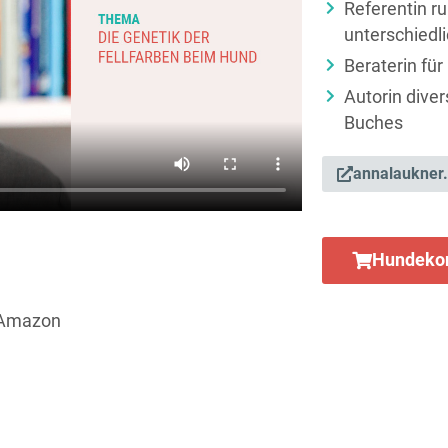
Referentin r
unterschiedl
Beraterin für
Autorin diver
Buches
annalaukner
Hundekon
i Amazon