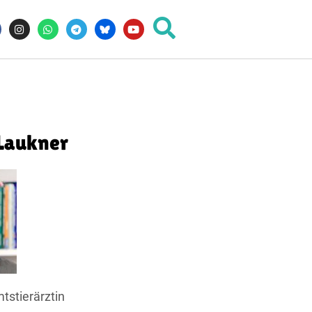
Laukner
tstierärztin