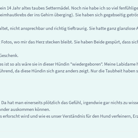
in 14 Jahr altes taubes Settermädel. Noch nie habe ich so viel fenfühlig
mhautkrebs der ins Gehirn überging). Sie haben sich gegebseitig getrös
, nicht ansprechbar und richtig tieftraurig. Sie hatte ganz glanzlose A
bt Fotos, wo mir das Herz stecken bleibt. Sie haben Beide gespürt, dass s
 Geschenk.
s ist so als wäre sie in dieser Hündin "wiedergeboren". Meine Labidame h
rührend, da diese Hündin sich ganz anders zeigt. Nur die Taubheit haben
Da hat man einerseits plötzlich das Gefühl, irgendwie gar nichts zu wisse
teinander auskommen können.
 erforscht wird und wie es unser Verständnis für den Hund verfeinern, E