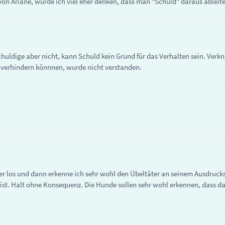
on Ariane, würde ich viel eher denken, dass man "Schuld" daraus ableit
huldige aber nicht, kann Schuld kein Grund für das Verhalten sein. Verk
 verhindern könnnen, wurde nicht verstanden.
er los und dann erkenne ich sehr wohl den Übeltäter an seinem Ausdrucksv
st. Halt ohne Konsequenz. Die Hunde sollen sehr wohl erkennen, dass das