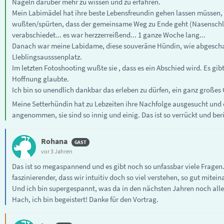
Nägeln darüber mehr zu wissen und zu erfahren.
Mein Labimädel hat ihre beste Lebensfreundin gehen lassen müssen, e
wußten/spürten, dass der gemeinsame Weg zu Ende geht (Nasenschlei
verabschiedet... es war herzzerreißend... 1 ganze Woche lang...
Danach war meine Labidame, diese souveräne Hündin, wie abgeschaltet
LIeblingsausssenplatz.
Im letzten Fotoshooting wußte sie , dass es ein Abschied wird. Es gi
Hoffnung glaubte.
Ich bin so unendlich dankbar das erleben zu dürfen, ein ganz großes
Meine Setterhündin hat zu Lebzeiten ihre Nachfolge ausgesucht und e
angenommen, sie sind so innig und einig. Das ist so verrückt und be
Rohana
vor 3 Jahren
Das ist so megaspannend und es gibt noch so unfassbar viele Fragen. 
faszinierender, dass wir intuitiv doch so viel verstehen, so gut mi
Und ich bin supergespannt, was da in den nächsten Jahren noch alles
Hach, ich bin begeistert! Danke für den Vortrag.