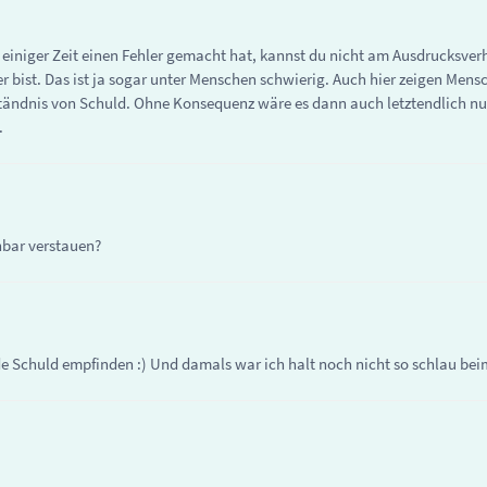
r einiger Zeit einen Fehler gemacht hat, kannst du nicht am Ausdrucksver
er bist. Das ist ja sogar unter Menschen schwierig. Auch hier zeigen Me
ngeständnis von Schuld. Ohne Konsequenz wäre es dann auch letztendlich 
.
hbar verstauen?
de Schuld empfinden :) Und damals war ich halt noch nicht so schlau bei