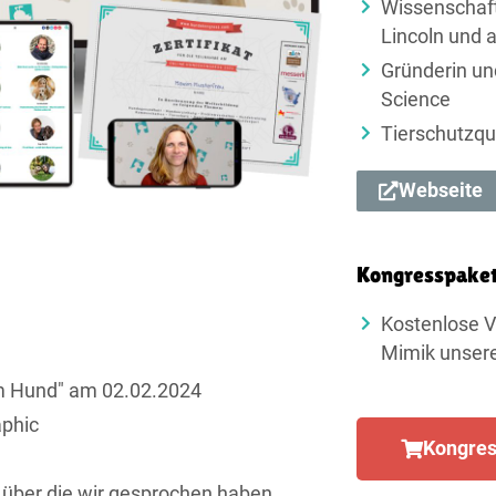
Wissenschaftl
Lincoln und a
Gründerin un
Science
Tierschutzqua
Webseite
Kongresspake
Kostenlose V
Mimik unsere
m Hund" am 02.02.2024
aphic
Kongres
, über die wir gesprochen haben.