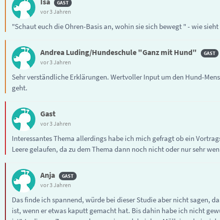
Isa
vor 3 Jahren
"Schaut euch die Ohren-Basis an, wohin sie sich bewegt " - wie sieht
Andrea Luding/Hundeschule "Ganz mit Hund"
vor 3 Jahren
Sehr verständliche Erklärungen. Wertvoller Input um den Hund-Mens
geht.
Gast
vor 3 Jahren
Interessantes Thema allerdings habe ich mich gefragt ob ein Vortrag
Leere gelaufen, da zu dem Thema dann noch nicht oder nur sehr weni
Anja
vor 3 Jahren
Das finde ich spannend, würde bei dieser Studie aber nicht sagen, d
ist, wenn er etwas kaputt gemacht hat. Bis dahin habe ich nicht gewu