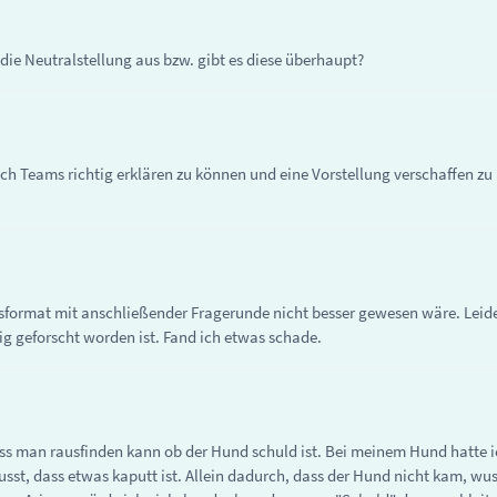
 die Neutralstellung aus bzw. gibt es diese überhaupt?
ch Teams richtig erklären zu können und eine Vorstellung verschaffen z
sformat mit anschließender Fragerunde nicht besser gewesen wäre. Leider
g geforscht worden ist. Fand ich etwas schade.
ass man rausfinden kann ob der Hund schuld ist. Bei meinem Hund hatte i
sst, dass etwas kaputt ist. Allein dadurch, dass der Hund nicht kam, wus