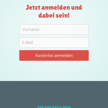
Jetzt anmelden und
dabei sein!
EIN ANGEBOT VON