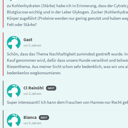
zu Kohlenhydraten (Stärke) habe ich in Erinnerung, dass der Cytratcyc
Blutglucose wichtig und in der Leber Glykogen. Zucker (Kohlenhydra
Körper zugeführt (Proteine werden nur gering genutzt und haben w
Fett oder Stärke?
Gast
vor 3 Jahren
Schön, dass das Thema Nachhaltigkeit zumindest gestreift wurde. In d
Kauf genommen wird, dafür dass unsere Hunde verwöhnt und teilweise 
Riesenthema. Aus meiner Sicht schon sehr bedenklich, was wir uns a
bedenkenlos wegkonsumieren.
Cl Reinöhl
vor 3 Jahren
Super interessant!! Ich kann dem Frauchen von Hannes nur Recht g
Bianca
vor 3 Jahren