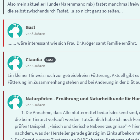
Also mein aktueller Hunde (Maremmano mix) fastet manchmal freiwill
die selbst zwischendurch Fastet...also nicht ganz so selten...
Gast
vor 3 Jahren
....... wäre interessant wie sich Frau Dr.Kröger samt Familie ernährt.
Claudia
vor 3 Jahren
Ein kleiner Hinweis noch zur getreidefreien Fütterung. Aktuell gibt
Fütterung im Zusammenhang stehen und bei Änderung in der Diät au
Naturpfoten - Ernährung und Naturheilkunde für Hu
vor 3 Jahren
Die Annahme, dass Alleinfuttermittel bedarfsdeckend sind, is
die beim Tierarzt verkauft werden. Tatsächlich habe ich noch kein
prüfen? Beispiel: „Fleisch und tierische Nebenerzeugnisse“ -> hie
nachdem, was der Hersteller gerade günstig im Einkauf bekommt
Der Grund, warum Tierärzte von BARF abraten, liegt entweder dar