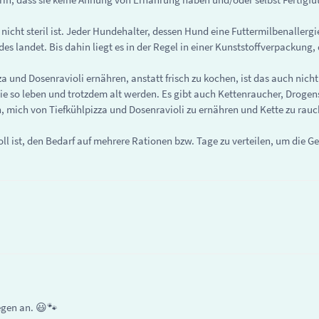
nicht steril ist. Jeder Hundehalter, dessen Hund eine Futtermilbenallergi
es landet. Bis dahin liegt es in der Regel in einer Kunststoffverpackung, 
und Dosenravioli ernähren, anstatt frisch zu kochen, ist das auch nich
e so leben und trotzdem alt werden. Es gibt auch Kettenraucher, Drogens
 mich von Tiefkühlpizza und Dosenravioli zu ernähren und Kette zu rau
ll ist, den Bedarf auf mehrere Rationen bzw. Tage zu verteilen, um die 
egen an. 😃🐾