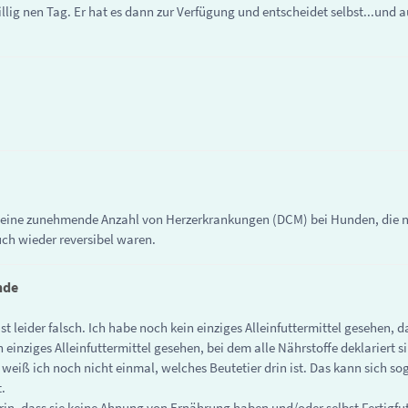
ig nen Tag. Er hat es dann zur Verfügung und entscheidet selbst...und
 es eine zunehmende Anzahl von Herzerkrankungen (DCM) bei Hunden, die n
ch wieder reversibel waren.
nde
t leider falsch. Ich habe noch kein einziges Alleinfuttermittel gesehen, d
 einziges Alleinfuttermittel gesehen, bei dem alle Nährstoffe deklariert s
r weiß ich noch nicht einmal, welches Beutetier drin ist. Das kann sich s
.
in, dass sie keine Ahnung von Ernährung haben und/oder selbst Fertigfut