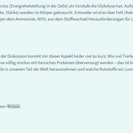
lus (Energiehetstellung in der Zelle) als Vorstufe die Glykolyse hat. Auße
te, Stärke) werden im Körper gebraucht. Entweder wird es über Fett (Ke
egen dem Ammoniak, NH3, aus dem Stoffwechsel Herausforderungen für Le
er Diskussion kommt mir dieser Aspekt leider viel zu kurz. Wie viel Tier
völlig sinnlos mit tierischen Proteinen überversorgt werden – das ist 
lle in unserem Teil der Welt herausnehmen und welche Rohstoffe wir (und
eben 🤩🤗🤗