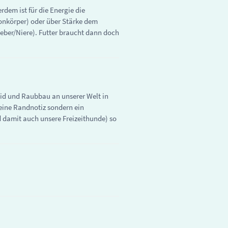
rdem ist für die Energie die
tonkörper) oder über Stärke dem
ber/Niere). Futter braucht dann doch
leid und Raubbau an unserer Welt in
keine Randnotiz sondern ein
 damit auch unsere Freizeithunde) so