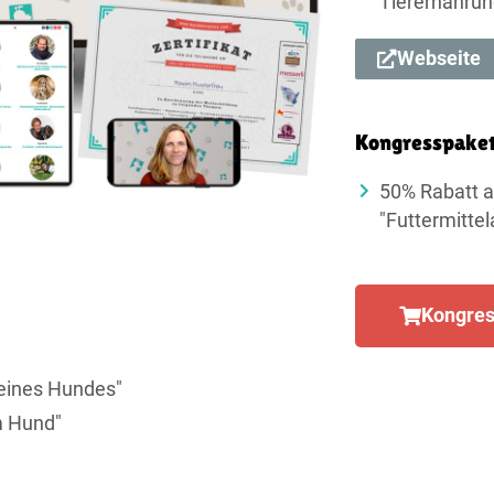
Tierernährun
Webseite
Kongresspake
50% Rabatt a
"Futtermitte
Kongres
deines Hundes"
m Hund"