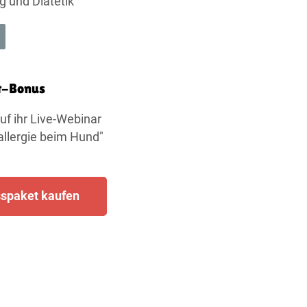
g und Diätetik
t-Bonus
uf ihr Live-Webinar
lallergie beim Hund"
spaket kaufen