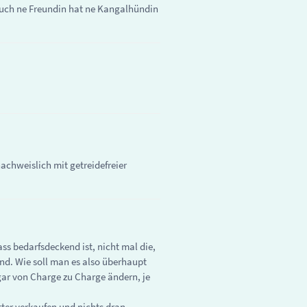
 auch ne Freundin hat ne Kangalhündin
achweislich mit getreidefreier
ass bedarfsdeckend ist, nicht mal die,
ind. Wie soll man es also überhaupt
ogar von Charge zu Charge ändern, je
ter verkaufen und nichts dran