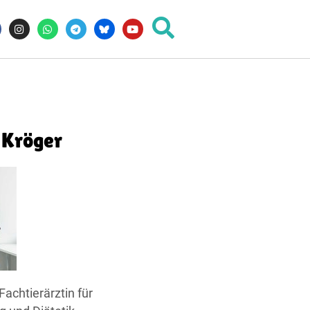
 Kröger
achtierärztin für