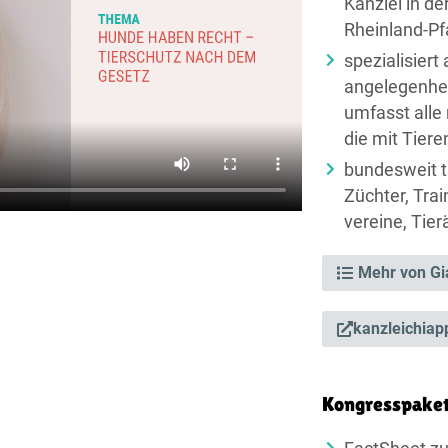
Kanzlei in d
Rheinland-Pf
spezialisiert
angelegenhei
umfasst alle
die mit Tier
bundesweit tät
Züchter, Trai
vereine, Tier
Mehr von Gi
kanzleichiap
Kongresspake