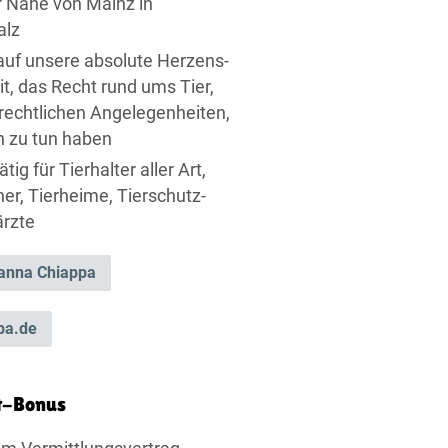
er Nähe von Mainz in
alz
 auf unsere absolute Herzens­
t, das Recht rund ums Tier,
 rechtlichen Angelegenheiten,
en zu tun haben
ig für Tierhalter aller Art,
ner, Tierheime, Tier­schutz­
ärzte
anna Chiappa
pa.de
t-Bonus