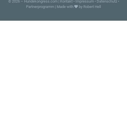
© 2026 –
Hundekongress.com
|
Kontakt
•
Impressum
•
Datenschutz
•
Partnerprogramm
|
Made with
by Robert Hell