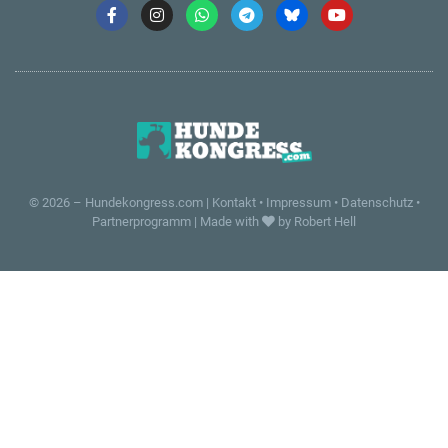
© 2026 –
Hundekongress.com
|
Kontakt
•
Impressum
•
Datenschutz
•
Partnerprogramm
|
Made with
by Robert Hell