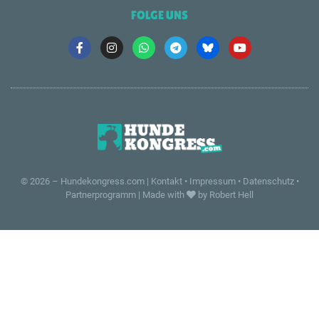
FOLGE UNS
© 2026 –
Hundekongress.com
|
Kontakt
•
Impressum
•
Datenschutz
•
Partnerprogramm
|
Made with
by Robert Hell