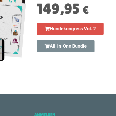
149,95
€
Hundekongress Vol. 2
All-in-One Bundle
ANMELDEN