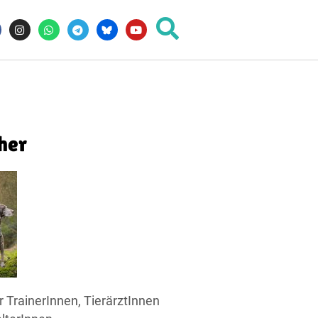
her
r TrainerInnen, TierärztInnen