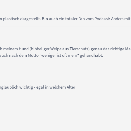
plastisch dargestellt. Bin auch ein totaler Fan vom Podcast: Anders mi
ss ich meinem Hund (hibbeliger Welpe aus Tierschutz) genau das richtige
s auch nach dem Motto "weniger ist oft mehr" gehandhabt.
glaublich wichtig - egal in welchem Alter