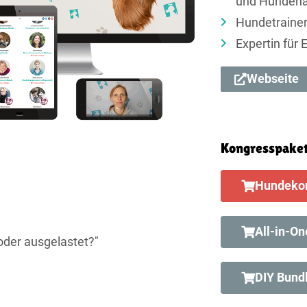
und Hundeha
Hundetraine
Expertin für
Webseite
Kongresspaket
Hundekon
All-in-On
oder ausgelastet?"
DIY Bund