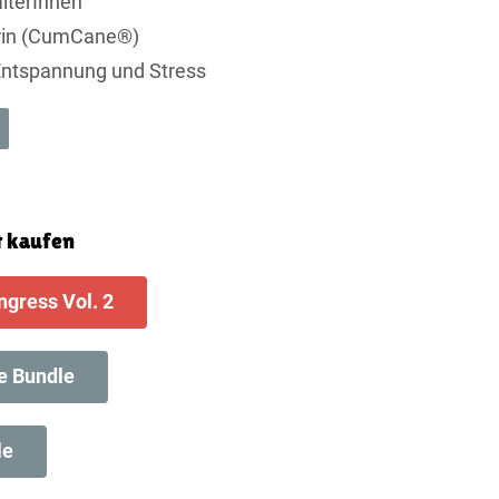
lterInnen
rin (CumCane®)
 Entspannung und Stress
 kaufen
gress Vol. 2
e Bundle
le