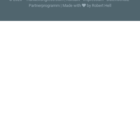
Partnerprogramm
|
Made with
by Robert Hell