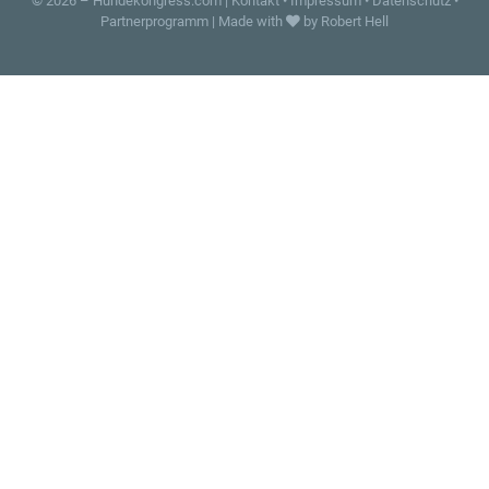
© 2026 –
Hundekongress.com
|
Kontakt
•
Impressum
•
Datenschutz
•
Partnerprogramm
|
Made with
by Robert Hell