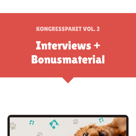
KONGRESSPAKET VOL. 2
Interviews +
Bonusmaterial