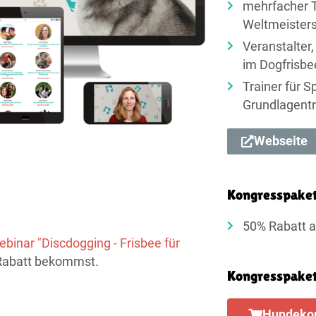
mehrfacher T
Weltmeisters
Veranstalter,
im Dogfrisbe
Trainer für S
Grundlagentr
Webseite
Kongresspake
50% Rabatt a
binar "Discdogging - Frisbee für
 Rabatt bekommst.
Kongresspaket
Hundekon