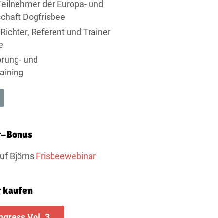
eilnehmer der Europa- und
chaft Dogfrisbee
 Richter, Referent und Trainer
e
prung- und
aining
t-Bonus
uf Björns
Frisbeewebinar
 kaufen
gress Vol. 3