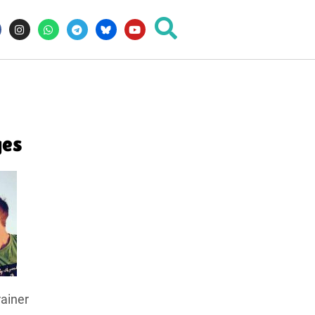
ges
ainer