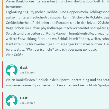
Vielen Dank für die interessanten Einblicke in die Discdog- Welt. Ic
bekommen.
Ergänzung : Agility (neben Treibball und Hoppers mein Lieblingsspo
auf sehr unterschiedliche Art ausüben kann, Stichworte Mobility, Degil
Gerätesicherheit, Richtlinien und Parcours sind in den letzten 20 J
Regel schon im Aufbau physiotherapeutisch vorbereitet und später ggfs
Selbstständig arbeiten auf Kontaktzonen, Impulskontrolle, Erregungs
weitere Entwicklung führt und wo Schluß ist mit "höher, weiter, schnel
Mentaltraining für zweibeinige Turniergänger kann man buchen. Tie
bereits statt. "Weniger ist mehr" sehe ich aber ganz genauso.
Viele Grüße
Gast
vor 5 Jahren
Vielen Dank für den Einblick in dein Sporthundetraining und das Sta
am gemeinsamen Sporttreiben zu bewahren und sie nicht als Sportgerä
Gast
vor 5 Jahren