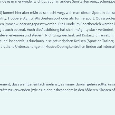
h finde es immer wieder wichtig, auch in andere Sportarten reinzuschnupp
rt) kommt hier aber mMn zu schlecht weg, weil man diesen Sport in den 
ity, Hoopers- Agility. Als Breitensport oder als Turniersport. Quasi profe
ahren immer wieder angepasst worden. Die Hunde im Sportbereich werden 
 auch betreut. Auch die Ausbildung hat sich im Agility stark verändert, 
level erkennen und steuern, Richtungswechsel, auf Distanz führen etc.). 
ler" ist ebenfalls durchaus in selbstkritischen Kreisen (Sportler, Trainer,
rärztliche Untersuchungen inklusive Dopingkontrollen finden auf intern
tement, dass weniger einfach mehr ist, es immer darum gehen sollte, uns
te zu verwenden (wie es leider insbesondere in den höheren Klassen oft 