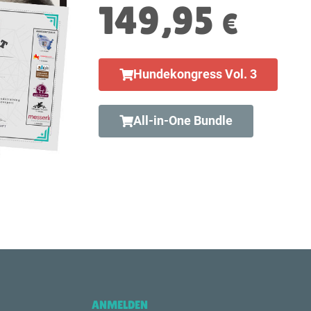
149,95
€
Hundekongress Vol. 3
All-in-One Bundle
ANMELDEN