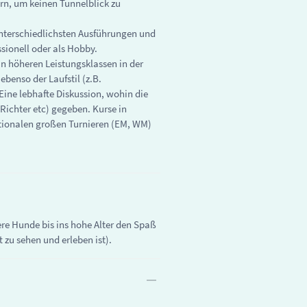
ern, um keinen Tunnelblick zu
unterschiedlichsten Ausführungen und
ssionell oder als Hobby.
in höheren Leistungsklassen in der
ebenso der Laufstil (z.B.
Eine lebhafte Diskussion, wohin die
 Richter etc) gegeben. Kurse in
ationalen großen Turnieren (EM, WM)
ere Hunde bis ins hohe Alter den Spaß
zu sehen und erleben ist).