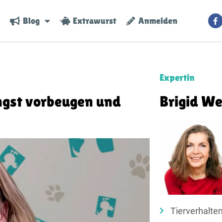
Blog
Extrawurst
Anmelden
Expertin
ngst vorbeugen und
Brigid We
Tierverhalte