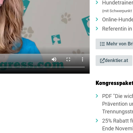
Hundetrainer
(mit Schwerpunkt 
Online-Hunde
Referentin in
Mehr von Br
denktier.at
Kongresspake
PDF "Die wic
Prävention u
Trennungsst
25% Rabatt fü
Ende Novem