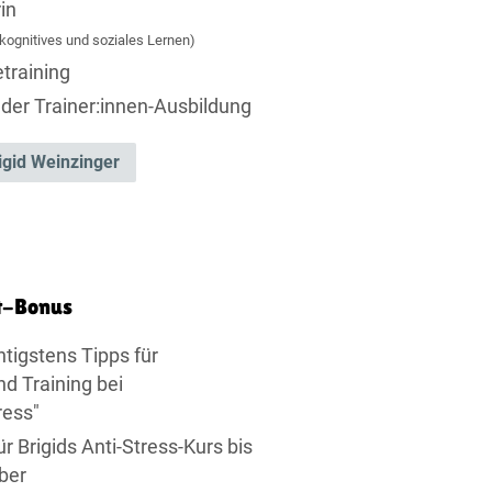
in
kognitives und soziales Lernen)
training
 der Trainer:innen-Ausbildung
igid Weinzinger
t-Bonus
htigstens Tipps für
nd Training bei
ress"
r Brigids Anti-Stress-Kurs bis
ber