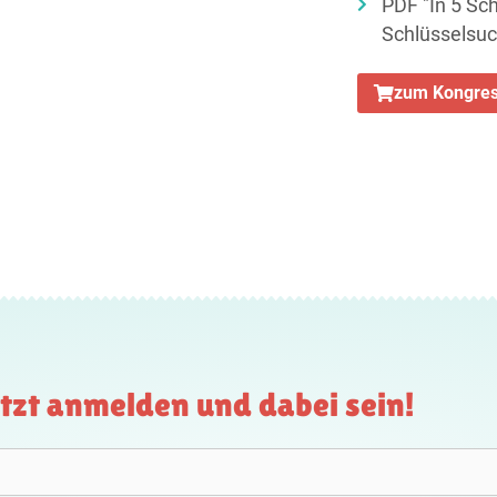
PDF "In 5 Sc
Schlüsselsu
zum Kongres
tzt anmelden und dabei sein!