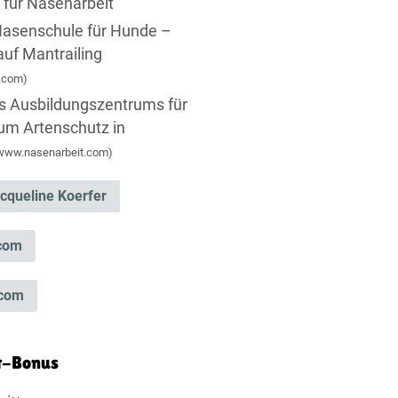
 für Nasenarbeit
 Nasenschule für Hunde –
 auf Mantrailing
.com)
s Ausbildungszentrums für
um Artenschutz in
www.nasenarbeit.com)
cqueline Koerfer
com
.com
t-Bonus