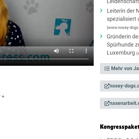
Leidenschaft
Leiterin der
spezialisiert
(www.nosey-dogs
Gründerin de
Spürhunde z
Luxemburg
(
Mehr von Ja
nosey-dogs.
 *
nasenarbeit
Kongresspake