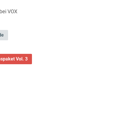
 bei VOX
de
spaket Vol. 3