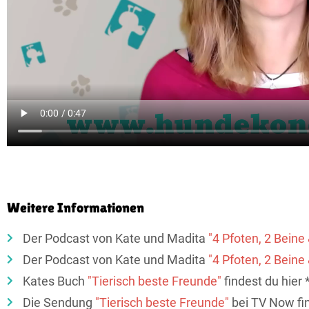
Weitere Informationen
Der Podcast von Kate und Madita
"4 Pfoten, 2 Beine
Der Podcast von Kate und Madita
"4 Pfoten, 2 Beine
Kates Buch
"Tierisch beste Freunde"
findest du hier 
Die Sendung
"Tierisch beste Freunde"
bei TV Now fin