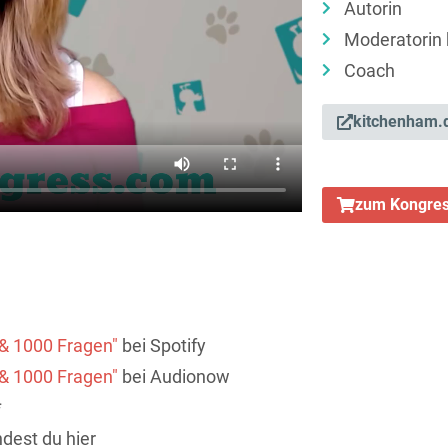
Autorin
Moderatorin
Coach
kitchenham.
zum Kongres
 & 1000 Fragen"
bei Spotify
 & 1000 Fragen"
bei Audionow
*
dest du hier