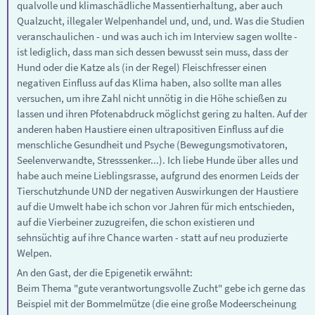
qualvolle und klimaschädliche Massentierhaltung, aber auch
Qualzucht, illegaler Welpenhandel und, und, und. Was die Studien
veranschaulichen - und was auch ich im Interview sagen wollte -
ist lediglich, dass man sich dessen bewusst sein muss, dass der
Hund oder die Katze als (in der Regel) Fleischfresser einen
negativen Einfluss auf das Klima haben, also sollte man alles
versuchen, um ihre Zahl nicht unnötig in die Höhe schießen zu
lassen und ihren Pfotenabdruck möglichst gering zu halten. Auf der
anderen haben Haustiere einen ultrapositiven Einfluss auf die
menschliche Gesundheit und Psyche (Bewegungsmotivatoren,
Seelenverwandte, Stresssenker...). Ich liebe Hunde über alles und
habe auch meine Lieblingsrasse, aufgrund des enormen Leids der
Tierschutzhunde UND der negativen Auswirkungen der Haustiere
auf die Umwelt habe ich schon vor Jahren für mich entschieden,
auf die Vierbeiner zuzugreifen, die schon existieren und
sehnsüchtig auf ihre Chance warten - statt auf neu produzierte
Welpen.
An den Gast, der die Epigenetik erwähnt:
Beim Thema "gute verantwortungsvolle Zucht" gebe ich gerne das
Beispiel mit der Bommelmütze (die eine große Modeerscheinung