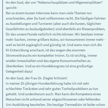
An den Gast, der von "Nebenschauplätzen und Allgemeinplätzen"
spricht:
Bei so einem kurzen Interview kann man viele Themen nur
anschneiden, aber Du hast vollkommen recht. Die häufigen Fahrten
zu Ausstellungen und Turnieren (aber auch die kurzen, täglichen
Gassifahrten zu Auslaufgebieten) sind ebenfalls ein Riesenproblem,
für das unsere Hunde natürlich nichts können. Wir besitzen immer
mehr Sachen, immer größere Autos, wir konsumieren immer mehr -
weil es leicht zugänglich und günstig ist. Und wenn man sich die
KI-Entwicklung anschaut, ist das wegen des enormen
Stromverbrauchs ein kompletter Irrsinn. Es ist wichtig, immer
wieder innezuhalten und das eigene Konsumverhalten zu
überdenken. Und so ein Hundekongress ist eine großartige
Gelegenheit dazu!
An den Gast, der Frau Dr. Ziegler kritisiert:
In meiner 25-jährigen Hundeerfahrung habe ich mit sehr
schlechten Tierärzten und sehr guten Tierheilpraktikern zu tun
gehabt. Und andersherum auch. Man kann die Kompetenz eines
Menschen nicht anhand seiner abgeschlossenen oder fehlenden
Uni-Ausbildung beurteilen. Die heutige Tiermedizin ist leider schon