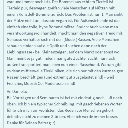
war und immer noch ist). Der Bommel aus echtem Tierfell ist
Tierleid pur, deswegen greifen viele Menschen auf Mützen mit
einem Kunstfell-Bommel zurück. Das Problem ist nur: 1. Man sieht
der Mütze nicht an, dass sie vegan ist. Für Außenstehende ist das
einfach eine tolle, hype Bommelmütze. Sprich: Auch wenn man
verantwortungsvoll handelt, macht man den negativen Trend mit.
Genauso verhält es sich mit den (Mode-)Rassen. Viele Menschen
schauen einfach auf die Optik und suchen dann nach der
Lieblingsrasse - bei Kleinanzeigen, auf dem Markt oder sonst wo.
Man meint es ja gut, indem man gute Züchter sucht, nur nach
außen transportiert man eben nur: einen Rassehund. Warum gibt
es denn mittlerweile Tierkliniken, die sich nur mit den kurznasigen
Rassen beschäftigen (und extrem gut ausgelastet sind) - weil
Frenchie, Mops & Co. Moderassen sind!
An Daniela:
Bei Vorträgen und Seminaren ist bei mir eindeutig noch Luft nach
oben. Ich bin ein typischer Schreibling, mit geschriebenen Worten
fühle ich mich am wohlsten, das Reden vor Menschen gehört
definitiv nicht zu meinen Stärken. Aber ich werde immer besser.
Danke für Deinen Beitrag. :)