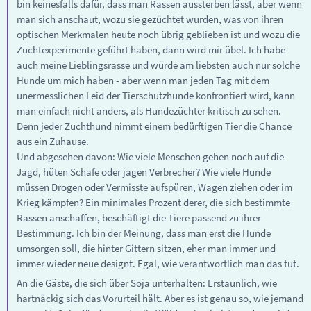
bin keinesfalls dafür, dass man Rassen aussterben lässt, aber wenn
man sich anschaut, wozu sie gezüchtet wurden, was von ihren
optischen Merkmalen heute noch übrig geblieben ist und wozu die
Zuchtexperimente geführt haben, dann wird mir übel. Ich habe
auch meine Lieblingsrasse und würde am liebsten auch nur solche
Hunde um mich haben - aber wenn man jeden Tag mit dem
unermesslichen Leid der Tierschutzhunde konfrontiert wird, kann
man einfach nicht anders, als Hundezüchter kritisch zu sehen.
Denn jeder Zuchthund nimmt einem bedürftigen Tier die Chance
aus ein Zuhause.
Und abgesehen davon: Wie viele Menschen gehen noch auf die
Jagd, hüten Schafe oder jagen Verbrecher? Wie viele Hunde
müssen Drogen oder Vermisste aufspüren, Wagen ziehen oder im
Krieg kämpfen? Ein minimales Prozent derer, die sich bestimmte
Rassen anschaffen, beschäftigt die Tiere passend zu ihrer
Bestimmung. Ich bin der Meinung, dass man erst die Hunde
umsorgen soll, die hinter Gittern sitzen, eher man immer und
immer wieder neue designt. Egal, wie verantwortlich man das tut.
An die Gäste, die sich über Soja unterhalten: Erstaunlich, wie
hartnäckig sich das Vorurteil hält. Aber es ist genau so, wie jemand