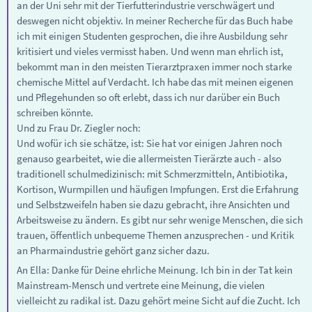
an der Uni sehr mit der Tierfutterindustrie verschwägert und
deswegen nicht objektiv. In meiner Recherche für das Buch habe
ich mit einigen Studenten gesprochen, die ihre Ausbildung sehr
kritisiert und vieles vermisst haben. Und wenn man ehrlich ist,
bekommt man in den meisten Tierarztpraxen immer noch starke
chemische Mittel auf Verdacht. Ich habe das mit meinen eigenen
und Pflegehunden so oft erlebt, dass ich nur darüber ein Buch
schreiben könnte.
Und zu Frau Dr. Ziegler noch:
Und wofür ich sie schätze, ist: Sie hat vor einigen Jahren noch
genauso gearbeitet, wie die allermeisten Tierärzte auch - also
traditionell schulmedizinisch: mit Schmerzmitteln, Antibiotika,
Kortison, Wurmpillen und häufigen Impfungen. Erst die Erfahrung
und Selbstzweifeln haben sie dazu gebracht, ihre Ansichten und
Arbeitsweise zu ändern. Es gibt nur sehr wenige Menschen, die sich
trauen, öffentlich unbequeme Themen anzusprechen - und Kritik
an Pharmaindustrie gehört ganz sicher dazu.
An Ella: Danke für Deine ehrliche Meinung. Ich bin in der Tat kein
Mainstream-Mensch und vertrete eine Meinung, die vielen
vielleicht zu radikal ist. Dazu gehört meine Sicht auf die Zucht. Ich