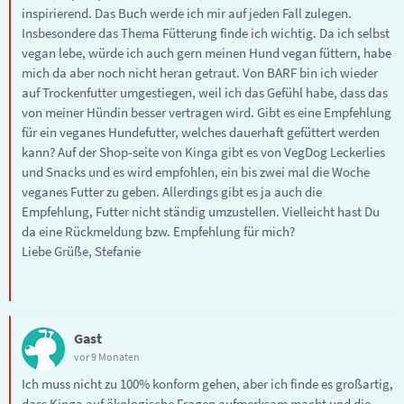
inspirierend. Das Buch werde ich mir auf jeden Fall zulegen.
Insbesondere das Thema Fütterung finde ich wichtig. Da ich selbst
vegan lebe, würde ich auch gern meinen Hund vegan füttern, habe
mich da aber noch nicht heran getraut. Von BARF bin ich wieder
auf Trockenfutter umgestiegen, weil ich das Gefühl habe, dass das
von meiner Hündin besser vertragen wird. Gibt es eine Empfehlung
für ein veganes Hundefutter, welches dauerhaft gefüttert werden
kann? Auf der Shop-seite von Kinga gibt es von VegDog Leckerlies
und Snacks und es wird empfohlen, ein bis zwei mal die Woche
veganes Futter zu geben. Allerdings gibt es ja auch die
Empfehlung, Futter nicht ständig umzustellen. Vielleicht hast Du
da eine Rückmeldung bzw. Empfehlung für mich?
Liebe Grüße, Stefanie
Gast
vor 9 Monaten
Ich muss nicht zu 100% konform gehen, aber ich finde es großartig,
dass Kinga auf ökologische Fragen aufmerksam macht und die