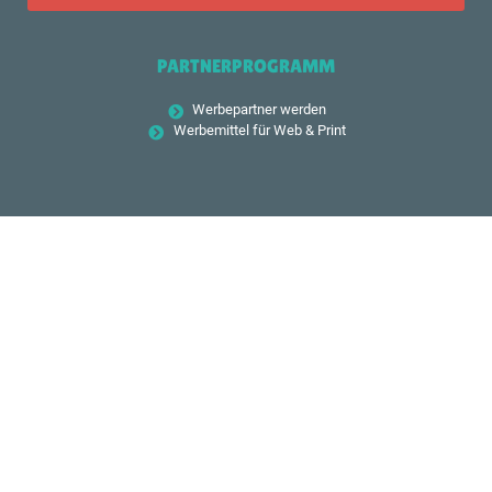
PARTNERPROGRAMM
Werbepartner werden
Werbemittel für Web & Print
FOLGE UNS
© 2026 –
Hundekongress.com
|
Kontakt
•
Impressum
•
Datenschutz
•