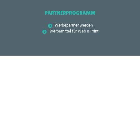
PARTNERPROGRAMM
Werbepartner werden
Werbemittel für Web & Print
FOLGE UNS
© 2026 –
Hundekongress.com
|
Kontakt
•
Impressum
•
Datenschutz
•
Partnerprogramm
|
Made with
by Robert Hell