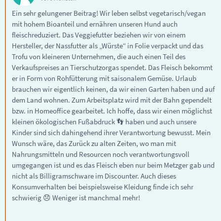
Ein sehr gelungener Beitrag! Wir leben selbst vegetarisch/vegan
mit hohem Bioanteil und ernähren unseren Hund auch
fleischreduziert. Das Veggiefutter beziehen wir von einem
Hersteller, der Nassfutter als „Würste“ in Folie verpackt und das
Trofu von kleineren Unternehmen, die auch einen Teil des
Verkaufspreises an Tierschutzorgas spendet. Das Fleisch bekommt
er in Form von Rohfütterung mit saisonalem Gemüse. Urlaub
brauchen wir eigentlich keinen, da wir einen Garten haben und auf
dem Land wohnen. Zum Arbeitsplatz wird mit der Bahn gependelt
bzw. in Homeoffice gearbeitet. Ich hoffe, dass wir einen möglichst
kleinen ökologischen Fußabdruck 👣 haben und auch unsere
Kinder sind sich dahingehend ihrer Verantwortung bewusst. Mein
Wunsch wäre, das Zurück zu alten Zeiten, wo man mit
Nahrungsmitteln und Resourcen noch verantwortungsvoll
umgegangen ist und es das Fleisch eben nur beim Metzger gab und
nicht als Billigramschware im Discounter. Auch dieses
Konsumverhalten bei beispielsweise Kleidung finde ich sehr
schwierig 😞 Weniger ist manchmal mehr!