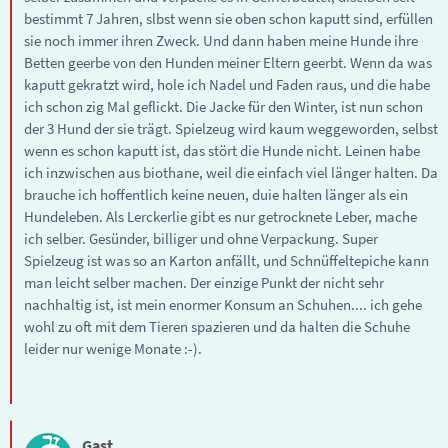
bestimmt 7 Jahren, slbst wenn sie oben schon kaputt sind, erfüllen
sie noch immer ihren Zweck. Und dann haben meine Hunde ihre
Betten geerbe von den Hunden meiner Eltern geerbt. Wenn da was
kaputt gekratzt wird, hole ich Nadel und Faden raus, und die habe
ich schon zig Mal geflickt. Die Jacke für den Winter, ist nun schon
der 3 Hund der sie trägt. Spielzeug wird kaum weggeworden, selbst
wenn es schon kaputt ist, das stört die Hunde nicht. Leinen habe
ich inzwischen aus biothane, weil die einfach viel länger halten. Da
brauche ich hoffentlich keine neuen, duie halten länger als ein
Hundeleben. Als Lerckerlie gibt es nur getrocknete Leber, mache
ich selber. Gesünder, billiger und ohne Verpackung. Super
Spielzeug ist was so an Karton anfällt, und Schnüffeltepiche kann
man leicht selber machen. Der einzige Punkt der nicht sehr
nachhaltig ist, ist mein enormer Konsum an Schuhen.... ich gehe
wohl zu oft mit dem Tieren spazieren und da halten die Schuhe
leider nur wenige Monate :-).
Gast