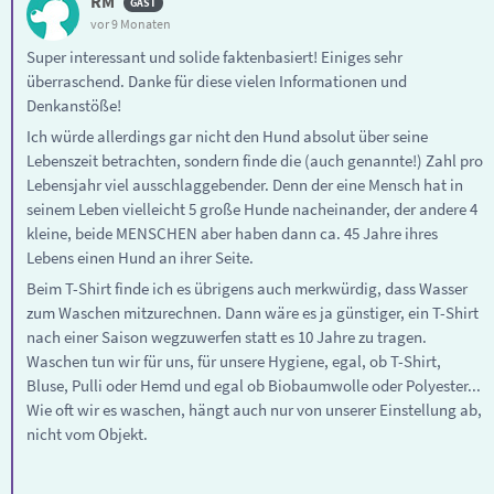
RM
vor 9 Monaten
Super interessant und solide faktenbasiert! Einiges sehr
überraschend. Danke für diese vielen Informationen und
Denkanstöße!
Ich würde allerdings gar nicht den Hund absolut über seine
Lebenszeit betrachten, sondern finde die (auch genannte!) Zahl pro
Lebensjahr viel ausschlaggebender. Denn der eine Mensch hat in
seinem Leben vielleicht 5 große Hunde nacheinander, der andere 4
kleine, beide MENSCHEN aber haben dann ca. 45 Jahre ihres
Lebens einen Hund an ihrer Seite.
Beim T-Shirt finde ich es übrigens auch merkwürdig, dass Wasser
zum Waschen mitzurechnen. Dann wäre es ja günstiger, ein T-Shirt
nach einer Saison wegzuwerfen statt es 10 Jahre zu tragen.
Waschen tun wir für uns, für unsere Hygiene, egal, ob T-Shirt,
Bluse, Pulli oder Hemd und egal ob Biobaumwolle oder Polyester...
Wie oft wir es waschen, hängt auch nur von unserer Einstellung ab,
nicht vom Objekt.