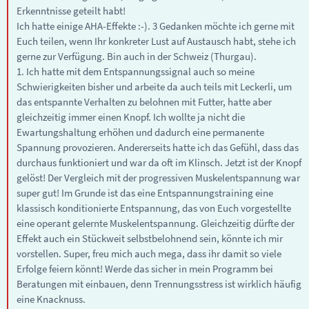
Erkenntnisse geteilt habt!
Ich hatte einige AHA-Effekte :-). 3 Gedanken möchte ich gerne mit
Euch teilen, wenn Ihr konkreter Lust auf Austausch habt, stehe ich
gerne zur Verfügung. Bin auch in der Schweiz (Thurgau).
1. Ich hatte mit dem Entspannungssignal auch so meine
Schwierigkeiten bisher und arbeite da auch teils mit Leckerli, um
das entspannte Verhalten zu belohnen mit Futter, hatte aber
gleichzeitig immer einen Knopf. Ich wollte ja nicht die
Ewartungshaltung erhöhen und dadurch eine permanente
Spannung provozieren. Andererseits hatte ich das Gefühl, dass das
durchaus funktioniert und war da oft im Klinsch. Jetzt ist der Knopf
gelöst! Der Vergleich mit der progressiven Muskelentspannung war
super gut! Im Grunde ist das eine Entspannungstraining eine
klassisch konditionierte Entspannung, das von Euch vorgestellte
eine operant gelernte Muskelentspannung. Gleichzeitig dürfte der
Effekt auch ein Stückweit selbstbelohnend sein, könnte ich mir
vorstellen. Super, freu mich auch mega, dass ihr damit so viele
Erfolge feiern könnt! Werde das sicher in mein Programm bei
Beratungen mit einbauen, denn Trennungsstress ist wirklich häufig
eine Knacknuss.