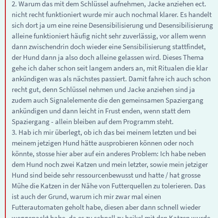
2. Warum das mit dem Schlüssel aufnehmen, Jacke anziehen ect.
nicht recht funktioniert wurde mir auch nochmal klarer. Es handelt
sich dort ja um eine reine Desensibilisierung und Desensibilisierung
alleine funktioniert häufig nicht sehr zuverlässig, vor allem wenn
dann zwischendrin doch wieder eine Sensibilisierung stattfindet,
der Hund dann ja also doch alleine gelassen wird. Dieses Thema
gehe ich daher schon seit langem anders an, mit Ritualen die klar
ankündigen was als nächstes passiert. Damit fahre ich auch schon
recht gut, denn Schlüssel nehmen und Jacke anziehen sind ja
zudem auch Signalelemente die den gemeinsamen Spaziergang
ankündigen und dann leicht in Frust enden, wenn statt dem
Spaziergang - allein bleiben auf dem Programm steht.
3. Hab ich mir überlegt, ob ich das bei meinem letzten und bei
meinem jetzigen Hund hätte ausprobieren können oder noch
könnte, stosse hier aber auf ein anderes Problem: Ich habe neben
dem Hund noch zwei Katzen und mein letzter, sowie mein jetziger
Hund sind beide sehr ressourcenbewusst und hatte / hat grosse
Mühe die Katzen in der Nähe von Futterquellen zu tolerieren. Das
ist auch der Grund, warum ich mir zwar mal einen
Futterautomaten geholt habe, diesen aber dann schnell wieder
weggepackt habe, da es zu schnell zu heikel mit den Katzen wurde,