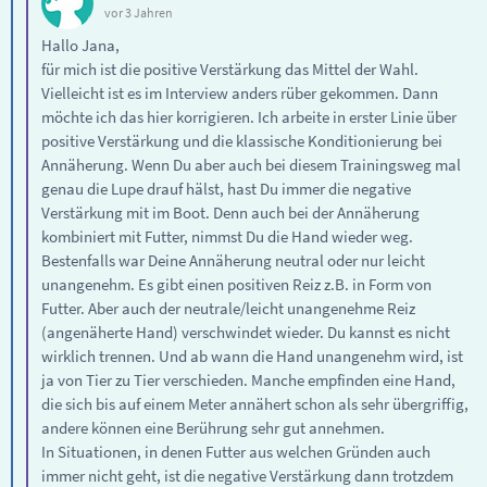
vor 3 Jahren
Hallo Jana,
für mich ist die positive Verstärkung das Mittel der Wahl.
Vielleicht ist es im Interview anders rüber gekommen. Dann
möchte ich das hier korrigieren. Ich arbeite in erster Linie über
positive Verstärkung und die klassische Konditionierung bei
Annäherung. Wenn Du aber auch bei diesem Trainingsweg mal
genau die Lupe drauf hälst, hast Du immer die negative
Verstärkung mit im Boot. Denn auch bei der Annäherung
kombiniert mit Futter, nimmst Du die Hand wieder weg.
Bestenfalls war Deine Annäherung neutral oder nur leicht
unangenehm. Es gibt einen positiven Reiz z.B. in Form von
Futter. Aber auch der neutrale/leicht unangenehme Reiz
(angenäherte Hand) verschwindet wieder. Du kannst es nicht
wirklich trennen. Und ab wann die Hand unangenehm wird, ist
ja von Tier zu Tier verschieden. Manche empfinden eine Hand,
die sich bis auf einem Meter annähert schon als sehr übergriffig,
andere können eine Berührung sehr gut annehmen.
In Situationen, in denen Futter aus welchen Gründen auch
immer nicht geht, ist die negative Verstärkung dann trotzdem