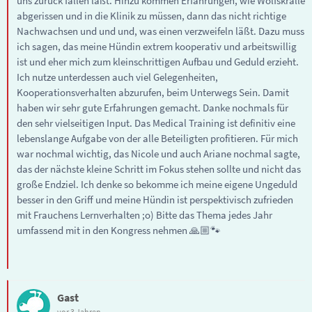
uns zurück fallen läßt. Hinzu kommen Erfahrungen, wie Wolfskralle
abgerissen und in die Klinik zu müssen, dann das nicht richtige
Nachwachsen und und und, was einen verzweifeln läßt. Dazu muss
ich sagen, das meine Hündin extrem kooperativ und arbeitswillig
ist und eher mich zum kleinschrittigen Aufbau und Geduld erzieht.
Ich nutze unterdessen auch viel Gelegenheiten,
Kooperationsverhalten abzurufen, beim Unterwegs Sein. Damit
haben wir sehr gute Erfahrungen gemacht. Danke nochmals für
den sehr vielseitigen Input. Das Medical Training ist definitiv eine
lebenslange Aufgabe von der alle Beteiligten profitieren. Für mich
war nochmal wichtig, das Nicole und auch Ariane nochmal sagte,
das der nächste kleine Schritt im Fokus stehen sollte und nicht das
große Endziel. Ich denke so bekomme ich meine eigene Ungeduld
besser in den Griff und meine Hündin ist perspektivisch zufrieden
mit Frauchens Lernverhalten ;o) Bitte das Thema jedes Jahr
umfassend mit in den Kongress nehmen 🙏🏼🐾
Gast
vor 3 Jahren