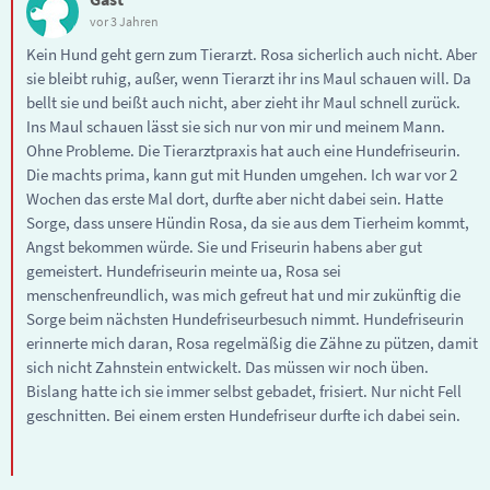
vor 3 Jahren
Kein Hund geht gern zum Tierarzt. Rosa sicherlich auch nicht. Aber
sie bleibt ruhig, außer, wenn Tierarzt ihr ins Maul schauen will. Da
bellt sie und beißt auch nicht, aber zieht ihr Maul schnell zurück.
Ins Maul schauen lässt sie sich nur von mir und meinem Mann.
Ohne Probleme. Die Tierarztpraxis hat auch eine Hundefriseurin.
Die machts prima, kann gut mit Hunden umgehen. Ich war vor 2
Wochen das erste Mal dort, durfte aber nicht dabei sein. Hatte
Sorge, dass unsere Hündin Rosa, da sie aus dem Tierheim kommt,
Angst bekommen würde. Sie und Friseurin habens aber gut
gemeistert. Hundefriseurin meinte ua, Rosa sei
menschenfreundlich, was mich gefreut hat und mir zukünftig die
Sorge beim nächsten Hundefriseurbesuch nimmt. Hundefriseurin
erinnerte mich daran, Rosa regelmäßig die Zähne zu pützen, damit
sich nicht Zahnstein entwickelt. Das müssen wir noch üben.
Bislang hatte ich sie immer selbst gebadet, frisiert. Nur nicht Fell
geschnitten. Bei einem ersten Hundefriseur durfte ich dabei sein.