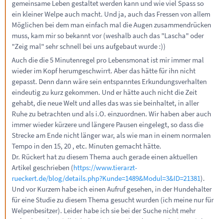
gemeinsame Leben gestaltet werden kann und wie viel Spass so
ein kleiner Welpe auch macht. Und ja, auch das Fressen von allem
Möglichen bei dem man einfach mal die Augen zusammendrücken
muss, kam mir so bekannt vor (weshalb auch das "Lascha" oder
"Zeig mal" sehr schnell bei uns aufgebaut wurde :))
Auch die die 5 Minutenregel pro Lebensmonat ist mir immer mal
wieder im Kopf herumgeschwirrt. Aber das hätte für ihn nicht
gepasst. Denn dann wäre sein entspanntes Erkundungsverhalten
eindeutig zu kurz gekommen. Und er hätte auch nicht die Zeit
gehabt, die neue Welt und alles das was sie beinhaltet, in aller
Ruhe zu betrachten und als i.O. einzuordnen. Wir haben aber auch
immer wieder kürzere und längere Pausen eingelegt, so dass die
Strecke am Ende nicht länger war, als wie man in einem normalen
Tempo in den 15, 20 , etc. Minuten gemacht hätte.
Dr. Rückert hat zu diesem Thema auch gerade einen aktuellen
Artikel geschrieben (
https://www.tierarzt-
rueckert.de/blog/details.php?Kunde=1489&Modul=3&ID=21381
).
Und vor Kurzem habe ich einen Aufruf gesehen, in der Hundehalter
für eine Studie zu diesem Thema gesucht wurden (ich meine nur für
Welpenbesitzer). Leider habe ich sie bei der Suche nicht mehr