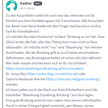
Nadine
vor 4 Jahren
Zu den Kauartikeln vielleicht noch mal das Interview von Dr.
Rückert aus dem Hundekongress Vol.3 anschauen. Alle Kauartikel
bei denen man keine Kerbe mit dem Finger machen kann sind zu
hart für Hundezähne!!!
Ich möchte das mein Hund eine "sichere" Bindung zu mir hat. Zum
Glück ist das der Fall, aber das Thema kann man nicht so kurz
abhandeln. Ich möchte nicht "nur" eine "Beziehung" mit meinem
Hund haben. Bei der Bindung gibt es auch keine verschiedenen
Definitionen, das Bindungsverhalten ist schon sehr klar definiert.
Wer mehr wissen möchte kann sich an Dr. Iris Schöberl
https://www.beratungundtraining.at/iris-schoeberl/
Dr. Janey May
https://www.dogs-connection.de/
oder
Sabrina Neubauer-Reichel
https://vitacanis.net/gute-bindung/
wenden.
Ich kann jedem auch das Buch von Kate Kitchenham und Udo
Gansloßer "Beziehung-Erziehung-Bindung" ans Herz legen.
Eine gute Bindung erreicht man indem man seinen individuellen
Hund in seiner Einzigartigkeit annimmt, sein Wesen, seinen