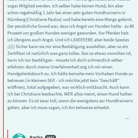
sogar Mitglied werden. Ich selber habe keinen Hund, bin aber
schon regelmäßig 1 Jahr bei einer sehr guten Hundtrainerin in
Nürnberg(Christiane Paulus) und habe bereits eine Menge gelernt.
Der persönliche Grund war, dass ich Angst vor Hunden hatte - zu 80
Prozent vor großen Hunden weniger geworden. Vor Pferden hab
ich übrigens auch Angst. Und ich LIIIIEEEEBE aber beide Spezies
;)))) Sicher kann sie mir eine Bestätigung ausstellen, aber so ein
Zertifikat ist natürlich was ganz tolles. Das so etwas vonnöten ist,
kann ich nur bestätigen - musste ich doch schmerzlich selber
erfahren: durch meine Unerfahrenheit zog ich mir einen
Handgelenksbruch zu. Ich hätte beinahe mein Vorhaben Hunde zu
betreuen (in kleinem Stil! - ich möchte jetzt kein "Geschäft"
eröffnen), total aufgegeben, war wirklich enttäuscht. Auch kann
ich bei Christiane beobachte, WER alles meint, einen Hund halten
zu können. Es ist zwar toll, wenn die wenigstens zur Hundtrainerin
gehen, aber ich muss sagen, ich bin teilweise entsetzt.
Rasha