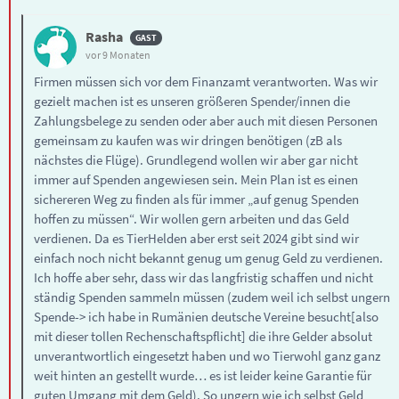
Rasha
vor 9 Monaten
Firmen müssen sich vor dem Finanzamt verantworten. Was wir
gezielt machen ist es unseren größeren Spender/innen die
Zahlungsbelege zu senden oder aber auch mit diesen Personen
gemeinsam zu kaufen was wir dringen benötigen (zB als
nächstes die Flüge). Grundlegend wollen wir aber gar nicht
immer auf Spenden angewiesen sein. Mein Plan ist es einen
sichereren Weg zu finden als für immer „auf genug Spenden
hoffen zu müssen“. Wir wollen gern arbeiten und das Geld
verdienen. Da es TierHelden aber erst seit 2024 gibt sind wir
einfach noch nicht bekannt genug um genug Geld zu verdienen.
Ich hoffe aber sehr, dass wir das langfristig schaffen und nicht
ständig Spenden sammeln müssen (zudem weil ich selbst ungern
Spende-> ich habe in Rumänien deutsche Vereine besucht[also
mit dieser tollen Rechenschaftspflicht] die ihre Gelder absolut
unverantwortlich eingesetzt haben und wo Tierwohl ganz ganz
weit hinten an gestellt wurde… es ist leider keine Garantie für
guten Umgang mit dem Geld). So ungern wie ich selbst Geld