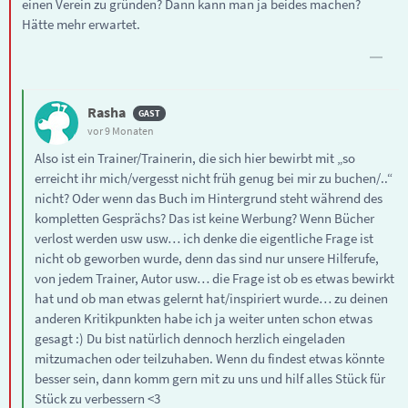
einen Verein zu gründen? Dann kann man ja beides machen?
Hätte mehr erwartet.
Rasha
vor 9 Monaten
Also ist ein Trainer/Trainerin, die sich hier bewirbt mit „so
erreicht ihr mich/vergesst nicht früh genug bei mir zu buchen/..“
nicht? Oder wenn das Buch im Hintergrund steht während des
kompletten Gesprächs? Das ist keine Werbung? Wenn Bücher
verlost werden usw usw… ich denke die eigentliche Frage ist
nicht ob geworben wurde, denn das sind nur unsere Hilferufe,
von jedem Trainer, Autor usw… die Frage ist ob es etwas bewirkt
hat und ob man etwas gelernt hat/inspiriert wurde… zu deinen
anderen Kritikpunkten habe ich ja weiter unten schon etwas
gesagt :) Du bist natürlich dennoch herzlich eingeladen
mitzumachen oder teilzuhaben. Wenn du findest etwas könnte
besser sein, dann komm gern mit zu uns und hilf alles Stück für
Stück zu verbessern <3