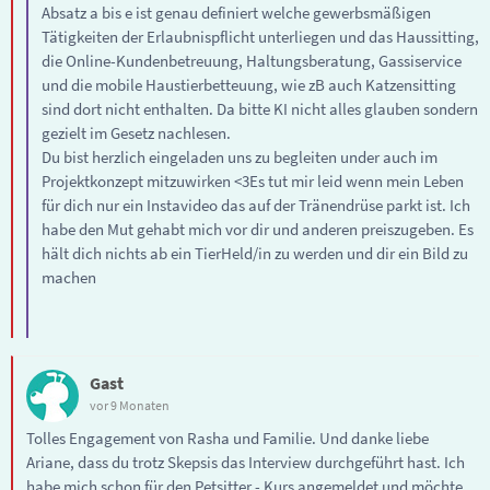
Absatz a bis e ist genau definiert welche gewerbsmäßigen
Tätigkeiten der Erlaubnispflicht unterliegen und das Haussitting,
die Online-Kundenbetreuung, Haltungsberatung, Gassiservice
und die mobile Haustierbetteuung, wie zB auch Katzensitting
sind dort nicht enthalten. Da bitte KI nicht alles glauben sondern
gezielt im Gesetz nachlesen.
Du bist herzlich eingeladen uns zu begleiten under auch im
Projektkonzept mitzuwirken <3Es tut mir leid wenn mein Leben
für dich nur ein Instavideo das auf der Tränendrüse parkt ist. Ich
habe den Mut gehabt mich vor dir und anderen preiszugeben. Es
hält dich nichts ab ein TierHeld/in zu werden und dir ein Bild zu
machen
Gast
vor 9 Monaten
Tolles Engagement von Rasha und Familie. Und danke liebe
Ariane, dass du trotz Skepsis das Interview durchgeführt hast. Ich
habe mich schon für den Petsitter - Kurs angemeldet und möchte