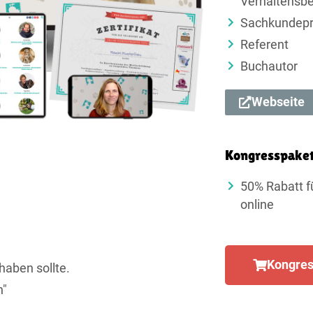
Verhaltensbe
Sachkundepr
Referent
Buchautor
Webseite
Kongresspake
50% Rabatt f
online
Kongres
haben sollte.
n"