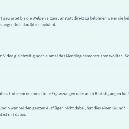
 gewartet bis die Welpen sitzen , anstatt direkt zu belohnen wenn sie 
 eigentlich das Sitzen belohnt.
sem Video gleichzeitig noch einmal das Mending demonstrieren wollten. S
ab es trotzdem nochmal tolle Ergänzungen oder auch Bestätigungen für 
hündin war bei den ganzen Ausflügen nicht dabei, hat dies einen Grund?
 ist mit dabei.