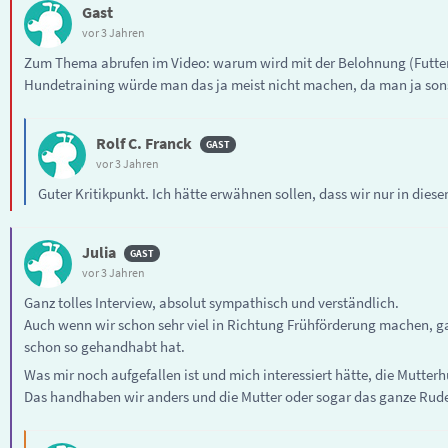
Gast
vor 3 Jahren
Zum Thema abrufen im Video: warum wird mit der Belohnung (Futter)
Hundetraining würde man das ja meist nicht machen, da man ja sonst
Rolf C. Franck
vor 3 Jahren
Guter Kritikpunkt. Ich hätte erwähnen sollen, dass wir nur in die
Julia
vor 3 Jahren
Ganz tolles Interview, absolut sympathisch und verständlich.
Auch wenn wir schon sehr viel in Richtung Frühförderung machen, g
schon so gehandhabt hat.
Was mir noch aufgefallen ist und mich interessiert hätte, die Mutter
Das handhaben wir anders und die Mutter oder sogar das ganze Rudel