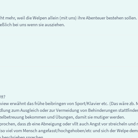
t mehr, weil die Welpen allein (mit uns) ihre Abenteuer bestehen sollen. F
eßlich bei uns wenn sie ausziehen.
tt?
view erwähnt das frühe beibringen von Sport/Klavier etc. (Das wäre zb. 
dlung zum Ausgleich oder zur Vermeidung von Behinderungen stattfinden.
 Einzelbetreuung bekommen und Übungen, damit sie mutiger werden.
prochen, dass zb eine Abneigung oder vllt auch Angst vor streicheln un
lso viel vom Mensch angefasst/hochgehoben/etc und sich der Welpe dem a
o beschrieben sprechen.