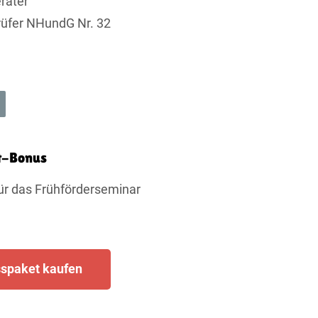
rater
üfer NHundG Nr. 32
t-Bonus
ür das Frühförderseminar
spaket kaufen