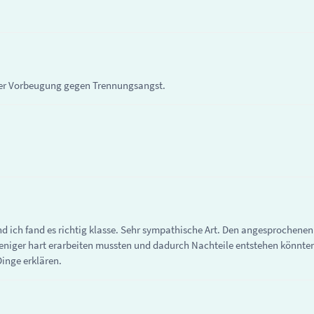
super Vorbeugung gegen Trennungsangst.
und ich fand es richtig klasse. Sehr sympathische Art. Den angesprochene
weniger hart erarbeiten mussten und dadurch Nachteile entstehen könnten)
inge erklären.