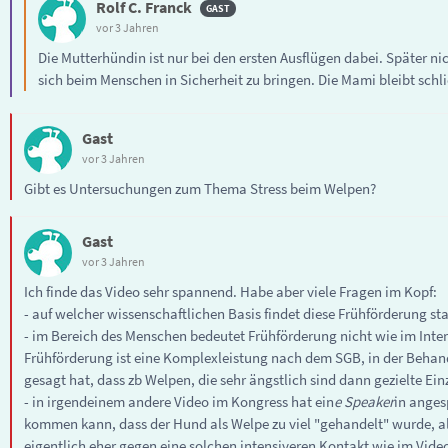
Rolf C. Franck
vor 3 Jahren
Die Mutterhündin ist nur bei den ersten Ausflügen dabei. Später nich
sich beim Menschen in Sicherheit zu bringen. Die Mami bleibt schli
Gast
vor 3 Jahren
Gibt es Untersuchungen zum Thema Stress beim Welpen?
Gast
vor 3 Jahren
Ich finde das Video sehr spannend. Habe aber viele Fragen im Kopf:
- auf welcher wissenschaftlichen Basis findet diese Frühförderung sta
- im Bereich des Menschen bedeutet Frühförderung nicht wie im Inter
Frühförderung ist eine Komplexleistung nach dem SGB, in der Behan
gesagt hat, dass zb Welpen, die sehr ängstlich sind dann gezielte
- in irgendeinem andere Video im Kongress hat ein
e Speaker
in anges
kommen kann, dass der Hund als Welpe zu viel "gehandelt" wurde, a
eigentlich eher gegen eine solchen intensiveren Kontakt wie im Vide