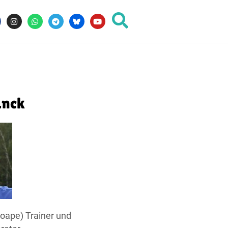
anck
coape) Trainer und