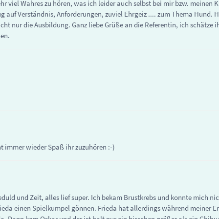
ehr viel Wahres zu hören, was ich leider auch selbst bei mir bzw. meinen 
ezug auf Verständnis, Anforderungen, zuviel Ehrgeiz .... zum Thema Hund.
ht nur die Ausbildung. Ganz liebe Grüße an die Referentin, ich schätze i
hen.
cht immer wieder Spaß ihr zuzuhören :-)
eduld und Zeit, alles lief super. Ich bekam Brustkrebs und konnte mich n
ieda einen Spielkumpel gönnen. Frieda hat allerdings während meiner 
da. Dann kam Oskar und der ist halt nur ein bisschen größer als ein Chihu