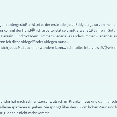
 runtergestoßen😅sei es der erste oder jetzt Eddy der ja so von meinen
n kommt der Hund😂 ich arbeite jetzt seit mittlerweile 19 Jahren ( Gott 
 Tiereein...und trotzdem...immer wieder alles anders immer wieder neu u
nn ich diese Ablege🤣oder ablegen muss...
 sich jedes Mal auch nur wundern kann... sehr tolles Interview 🙏👌wir 
 Hündin hat mich sehr enttäuscht, als ich im Krankenhaus und dann ansch
t alleine spazieren zu gehen. Sie springt über den 160cm hohen Zaun und
urig, das sie nicht mehr kommt.