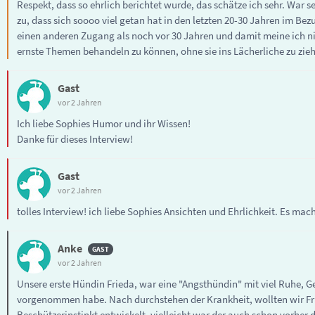
Respekt, dass so ehrlich berichtet wurde, das schätze ich sehr. War s
zu, dass sich soooo viel getan hat in den letzten 20-30 Jahren im B
einen anderen Zugang als noch vor 30 Jahren und damit meine ich nic
ernste Themen behandeln zu können, ohne sie ins Lächerliche zu zie
Gast
vor 2 Jahren
Ich liebe Sophies Humor und ihr Wissen!
Danke für dieses Interview!
Gast
vor 2 Jahren
tolles Interview! ich liebe Sophies Ansichten und Ehrlichkeit. Es ma
Anke
vor 2 Jahren
Unsere erste Hündin Frieda, war eine "Angsthündin" mit viel Ruhe, G
vorgenommen habe. Nach durchstehen der Krankheit, wollten wir Fr
Beschützerinstinkt entwickelt, vielleicht war der auch schon vorher 