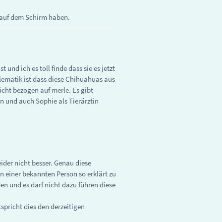
r auf dem Schirm haben.
und ich es toll finde dass sie es jetzt
lematik ist dass diese Chihuahuas aus
cht bezogen auf merle. Es gibt
in und auch Sophie als Tierärztin
eider nicht besser. Genau diese
 einer bekannten Person so erklärt zu
en und es darf nicht dazu führen diese
tspricht dies den derzeitigen