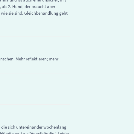
 als 2. Hund, der braucht aber
 wie sie sind. Gleichbehandlung geht
nschen. Mehr reflektieren; mehr
, die sich untereinander wochenlang
Hündin galt als "Angsthündin". Leider