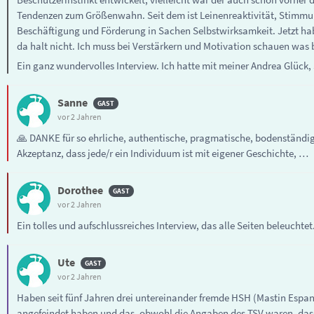
Tendenzen zum Größenwahn. Seit dem ist Leinenreaktivität, Stimmung
Beschäftigung und Förderung in Sachen Selbstwirksamkeit. Jetzt hab
da halt nicht. Ich muss bei Verstärkern und Motivation schauen was b
Ein ganz wundervolles Interview. Ich hatte mit meiner Andrea Glück,
Sanne
vor 2 Jahren
🙏 DANKE für so ehrliche, authentische, pragmatische, bodenständig
Akzeptanz, dass jede/r ein Individuum ist mit eigener Geschichte, …
Dorothee
vor 2 Jahren
Ein tolles und aufschlussreiches Interview, das alle Seiten beleuchte
Ute
vor 2 Jahren
Haben seit fünf Jahren drei untereinander fremde HSH (Mastin Espan
angefeindet haben und das, obwohl die Angaben des TSV waren, dass 