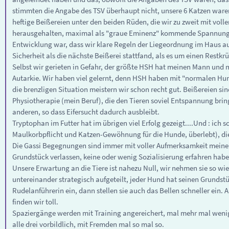
stimmten die Angabe des TSV überhaupt nicht, unsere 6 Katzen ware
heftige Beißereien unter den beiden Rüden, die wir zu zweit mit voll
herausgehalten, maximal als "graue Eminenz" kommende Spannungen g
Entwicklung war, dass wir klare Regeln der Liegeordnung im Haus au
Sicherheit als die nächste Beißerei stattfand, als es um einen Restk
Selbst wir gerieten in Gefahr, der größte HSH hat meinen Mann und m
Autarkie. Wir haben viel gelernt, denn HSH haben mit "normalen Hu
die brenzligen Situation meistern wir schon recht gut. Beißereien s
Physiotherapie (mein Beruf), die den Tieren soviel Entspannung bring
anderen, so dass Eifersucht dadurch ausbleibt.
Tryptophan im Futter hat im übrigen viel Erfolg gezeigt....Und : i
Maulkorbpflicht und Katzen-Gewöhnung für die Hunde, überlebt), di
Die Gassi Begegnungen sind immer mit voller Aufmerksamkeit meinerse
Grundstück verlassen, keine oder wenig Sozialisierung erfahren habe
Unsere Erwartung an die Tiere ist nahezu Null, wir nehmen sie so wie
untereinander strategisch aufgeteilt, jeder Hund hat seinen Grundst
Rudelanführerin ein, dann stellen sie auch das Bellen schneller ein.
finden wir toll.
Spaziergänge werden mit Training angereichert, mal mehr mal wenige
alle drei vorbildlich, mit Fremden mal so mal so.