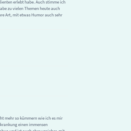
Klienten erlebt habe. Auch stimme ich
 Habe zu vielen Themen heute auch
hre Art, mit etwas Humor auch sehr
icht mehr so kümmern wie ich es mir
Erkrankung einen immensen
ahua und ist auch eher unsicher, mit