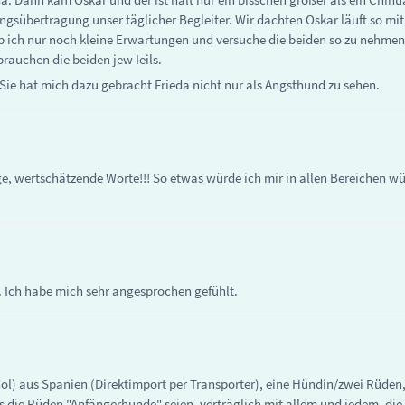
sübertragung unser täglicher Begleiter. Wir dachten Oskar läuft so mit,
 ich nur noch kleine Erwartungen und versuche die beiden so zu nehmen
rauchen die beiden jew Ieils.
 Sie hat mich dazu gebracht Frieda nicht nur als Angsthund zu sehen.
e, wertschätzende Worte!!! So etwas würde ich mir in allen Bereichen wü
t. Ich habe mich sehr angesprochen gefühlt.
ol) aus Spanien (Direktimport per Transporter), eine Hündin/zwei Rüden
die Rüden "Anfängerhunde" seien, verträglich mit allem und jedem, die 