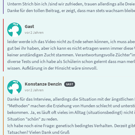
Unterm Strich bin ich /sind wir zufrieden, trauen allerdings alle Drei
Danke für den tollen Beitrag, er zeigt, dass man stets wachsam blei
Gast
vor 2 Jahren
leider werde ich das Video nicht zu Ende sehen können, ich muss aber 
gut bei ihr haben, aber ich kann es nicht ertragen wenn immer diese
keiner anständigen Zucht stammen. Verantwortungsvolle Züchter*inne
diverse Tests und ich habe als Schülerin schon gelernt dass man merl
wissen. Aufklärung in der Hinsicht wäre sinnvoll.
Konstanze Denzin
vor 2 Jahren
Danke für das Interview, allerdings die Situation mit der ängstlichen
"Methoden" machen die Erziehung von Hunden schlecht und unterstüt
bekommen. Ja, es läuft oft vieles im Alltag (situationsbedingt) nich
Situation "schön" zu reden.
Ich habe noch eine Frage: genetisch bedingtes Verhalten. Derzeit gibt
Tatsachen? Vielen Dank und Gruß