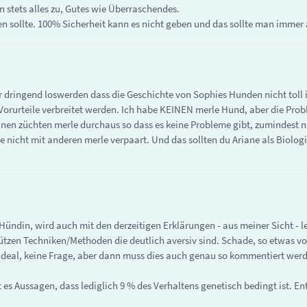
en stets alles zu, Gutes wie Überraschendes.
ben sollte. 100% Sicherheit kann es nicht geben und das sollte man imme
dringend loswerden dass die Geschichte von Sophies Hunden nicht toll ist 
 Vorurteile verbreitet werden. Ich habe KEINEN merle Hund, aber die Prob
n züchten merle durchaus so dass es keine Probleme gibt, zumindest ni
e nicht mit anderen merle verpaart. Und das sollten du Ariane als Biolog
 Hündin, wird auch mit den derzeitigen Erklärungen - aus meiner Sicht - l
zen Techniken/Methoden die deutlich aversiv sind. Schade, so etwas von
t ideal, keine Frage, aber dann muss dies auch genau so kommentiert werd
 es Aussagen, dass lediglich 9 % des Verhaltens genetisch bedingt ist. En