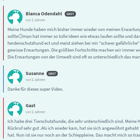
Bianca Odendahl
vor 2 Jahren
Meine Hunde haben mich bisher immer wieder von meinen Erwartungen
sollte🙄man hat immer so tolle Ideen wie etwas laufen sollte und dan
herdenschutzhund ect und meist ziehen bei mir "schwer gefährliche"
gewisse Erwartungen. Die größten Fortschritte machen wir immer we
Die Erwartungen von der Umwelt sind oft so unterschiedlich das man
Susanne
vor 2 Jahren
Danke für dieses super Video.
Gast
vor 2 Jahren
Ich habe drei Tierschutzhunde, die sehr unterschiedlich sind. Meine
Rückruf sehr gut .Als ich wieder kam, hat sie sich angewöhnt gehab
hat. Nun ist sie nur noch an der Schleppleine. Das macht mich so tra