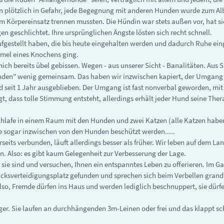
n plötzlich in Gefahr, jede Begegnung mit anderen Hunden wurde zum Alb
em Körpereinsatz trennen mussten. Die Hündin war stets außen vor, hat si
eschlichtet. Ihre ursprünglichen Ängste lösten sich recht schnell.
fgestellt haben, die bis heute eingehalten werden und dadurch Ruhe eing
rümel eines Knochens ging.
ich bereits übel gebissen. Wegen - aus unserer Sicht - Banalitäten. Aus 
nden" wenig gemeinsam. Das haben wir inzwischen kapiert, der Umgang i
ind seit 1 Jahr ausgeblieben. Der Umgang ist fast nonverbal geworden, m
t, dass tolle Stimmung entsteht, allerdings erhält jeder Hund seine Ther
ch schlafe in einem Raum mit den Hunden und zwei Katzen (alle Katzen ha
e sogar inzwischen von den Hunden beschützt werden.....
its verbunden, läuft allerdings besser als früher. Wir leben auf dem Lan
n. Also: es gibt kaum Gelegenheit zur Verbesserung der Lage.
 sie sind und versuchen, Ihnen ein entspanntes Leben zu offerieren. Im Ga
ücksverteidigungsplatz gefunden und sprechen sich beim Verbellen grandi
 Also, Fremde dürfen ins Haus und werden lediglich beschnuppert, sie dür
r. Sie laufen an durchhängenden 3m-Leinen oder frei und das klappt sc