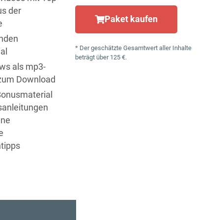
s der
Paket kaufen
e
unden
* Der geschätzte Gesamtwert aller Inhalte
al
beträgt über 125 €.
ews als mp3-
 zum Download
Bonusmaterial
s­anleitungen
ine
e
tipps