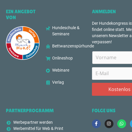
EIN ANGEBOT
ANMELDEN
VON
Der Hundekongress is
Hundeschule &
findet online statt. Me
Seminare
unserem Newsletter a
verpassen!
Bettwanzenspürhunde
Onlineshop
Webinare
Verlag
PARTNERPROGRAMM
FOLGE UNS
Werbepartner werden
Werbemittel für Web & Print