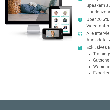
Speakern au
Hundeszen
Über 20 St
Videomateri
Alle Intervi
Audiodatei
Exklusives 
Training
Gutsche
Webinar
Experten