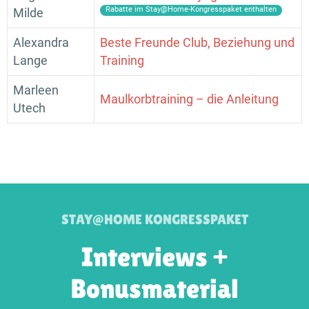
Rabatte im Stay@Home-Kongresspaket enthalten
Milde
Alexandra
Beste Freunde Club, Beziehung und
Lange
Training
Marleen
Maulkorbtraining – die Anleitung
Utech
STAY@HOME KONGRESSPAKET
Interviews +
Bonusmaterial