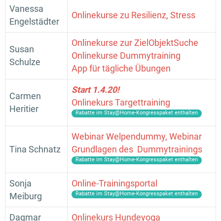
Vanessa
Onlinekurse zu Resilienz, Stress
Engelstädter
Onlinekurse zur ZielObjektSuche
Susan
Onlinekurse Dummytraining
Schulze
App für tägliche Übungen
Start 1.4.20!
Carmen
Onlinekurs Targettraining
Heritier
Rabatte im Stay@Home-Kongresspaket enthalten
Webinar Welpendummy, Webinar
Tina Schnatz
Grundlagen des Dummytrainings
Rabatte im Stay@Home-Kongresspaket enthalten
Sonja
Online-Trainingsportal
Rabatte im Stay@Home-Kongresspaket enthalten
Meiburg
Dagmar
Onlinekurs Hundeyoga