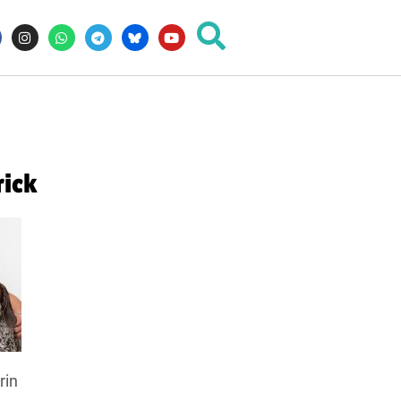
rick
rin