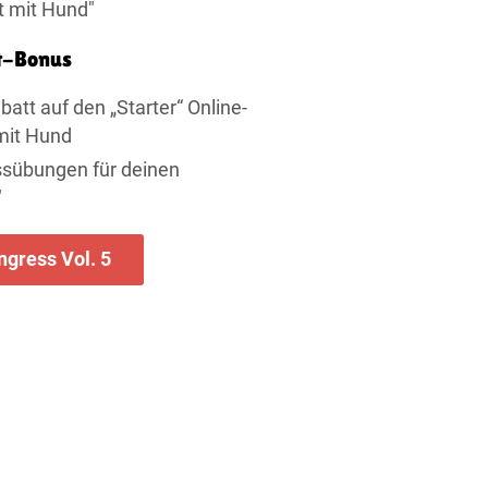
t mit Hund"
t-Bonus
batt auf den „Starter“ Online-
 mit Hund
ssübungen für deinen
"
gress Vol. 5