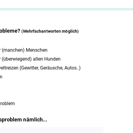
Probleme?
(Mehrfachantworten möglich)
er (manchen) Menschen
 (überwiegend) allen Hunden
ltreizen (Gewitter, Geräusche, Autos..)
en
problem
sproblem nämlich...