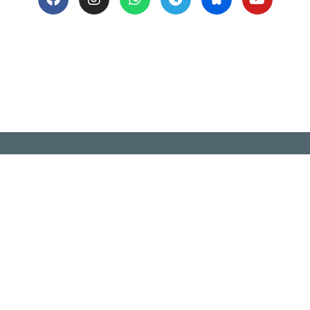
ANMELDEN
Der Hundekongress ist kostenlos und findet online s
e
Newsletter an, um nichts zu verpassen!