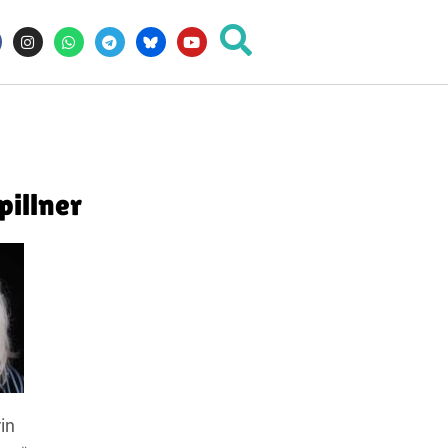
illner
in