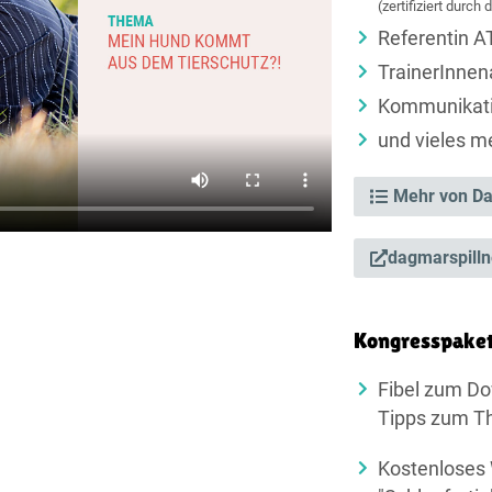
(zertifiziert durc
Referentin 
TrainerInnen
Kommunikati
und vieles me
Mehr von Da
dagmarspilln
Kongresspake
Fibel zum Do
Tipps zum 
Kostenloses