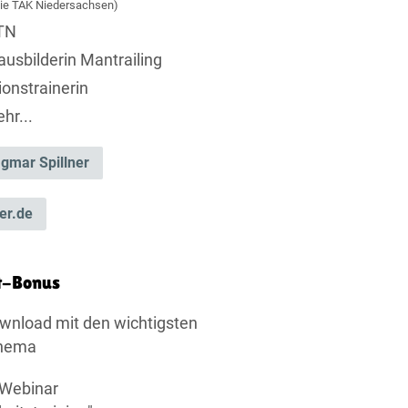
h die TÄK Niedersachsen)
ATN
ausbilderin Mantrailing
onstrainerin
hr...
gmar Spillner
er.de
t-Bonus
wnload mit den wichtigsten
Thema
 Webinar