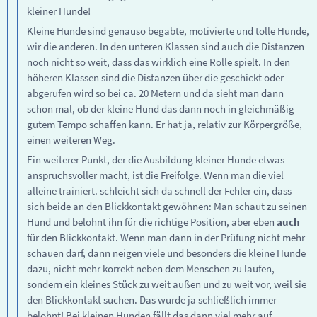
kleiner Hunde!
Kleine Hunde sind genauso begabte, motivierte und tolle Hunde,
wir die anderen. In den unteren Klassen sind auch die Distanzen
noch nicht so weit, dass das wirklich eine Rolle spielt. In den
höheren Klassen sind die Distanzen über die geschickt oder
abgerufen wird so bei ca. 20 Metern und da sieht man dann
schon mal, ob der kleine Hund das dann noch in gleichmäßig
gutem Tempo schaffen kann. Er hat ja, relativ zur Körpergröße,
einen weiteren Weg.
Ein weiterer Punkt, der die Ausbildung kleiner Hunde etwas
anspruchsvoller macht, ist die Freifolge. Wenn man die viel
alleine trainiert. schleicht sich da schnell der Fehler ein, dass
sich beide an den Blickkontakt gewöhnen: Man schaut zu seinen
Hund und belohnt ihn für die richtige Position, aber eben
auch
für den Blickkontakt. Wenn man dann in der Prüfung nicht mehr
schauen darf, dann neigen viele und besonders die kleine Hunde
dazu, nicht mehr korrekt neben dem Menschen zu laufen,
sondern ein kleines Stück zu weit außen und zu weit vor, weil sie
den Blickkontakt suchen. Das wurde ja schließlich immer
belohnt! Bei kleinen Hunden fällt das dann viel mehr auf.