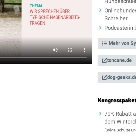
Hundeschul
Onlinehunde
Schreiber
Podcasterin
Mehr von Sy
toncane.de
dog-geeks.d
Kongresspake
70% Rabatt a
dem Winterc
(Sylvia Schulze un