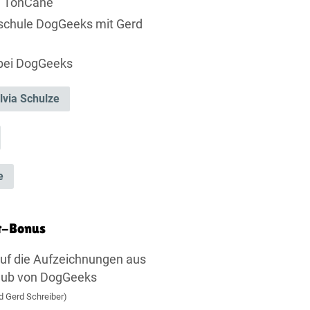
e TonCane
schule DogGeeks mit Gerd
 bei DogGeeks
lvia Schulze
e
t-Bonus
uf die Aufzeichnungen aus
lub von DogGeeks
d Gerd Schreiber)