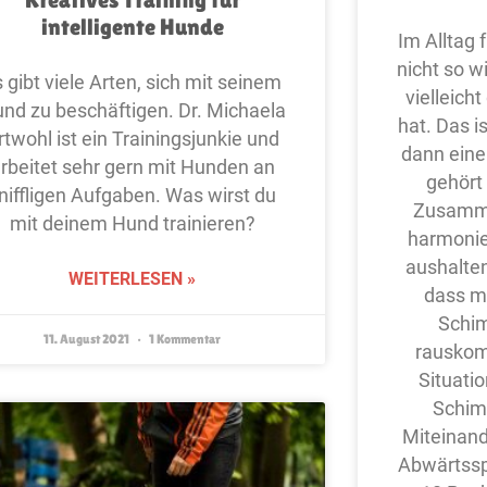
Kreatives Training für
intelligente Hunde
Im Alltag 
nicht so w
 gibt viele Arten, sich mit seinem
vielleich
nd zu beschäftigen. Dr. Michaela
hat. Das is
rtwohl ist ein Trainingsjunkie und
dann eine
rbeitet sehr gern mit Hunden an
gehört
niffligen Aufgaben. Was wirst du
Zusamme
mit deinem Hund trainieren?
harmonie
aushalten
WEITERLESEN »
dass m
Schim
11. August 2021
1 Kommentar
rauskom
Situatio
Schimp
Miteinand
Abwärtssp