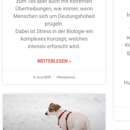
zum Teil aber auch mit extremen
Übertreibungen, wie immer, wenn
b
Menschen sich um Deutungshoheit
prügeln.
Dabei ist Stress in der Biologie ein
s
komplexes Konzept, welches
Ki
intensiv erforscht wird.
g
WEITERLESEN »
9. Juni 2021
1 Kommentar
Hu