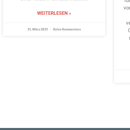
fü
vo
WEITERLESEN »
v
31. März 2021
Keine Kommentare