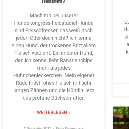
liebsten?
Mach mit bei unserer
Es
Hundekongress-Feldstudie! Hunde
Hu
sind Fleischfresser, das weiß doch
A
jeder! Oder doch nicht? Ich kenne
a
einen Hund, der trockenes Brot allem
k
Fleisch vorzieht. Ein anderer Hund,
den ich kenne, liebt Bananenchips
mehr als jedes
Hühnchenleckerchen. Mein eigener
Rüde frisst rohes Fleisch mit sehr
langen Zähnen und die Hündin liebt
das profane Büchsenfutter.
WEITERLESEN »
2. September 2021
Keine Kommentare