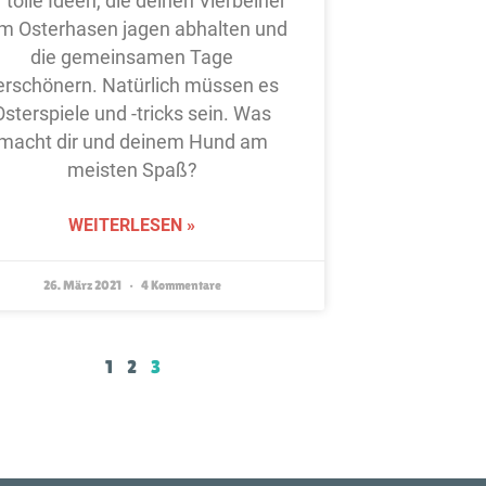
r tolle Ideen, die deinen Vierbeiner
m Osterhasen jagen abhalten und
die gemeinsamen Tage
erschönern. Natürlich müssen es
Osterspiele und -tricks sein. Was
macht dir und deinem Hund am
meisten Spaß?
WEITERLESEN »
26. März 2021
4 Kommentare
1
2
3