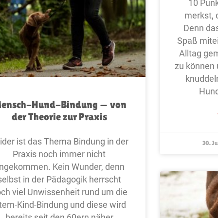
10 Punk
merkst, 
Denn das
Spaß mitei
Alltag ge
zu können 
knuddeln
Hund
ensch-Hund-Bindung — von
der Theorie zur Praxis
ider ist das Thema Bindung in der
30. Ju
Praxis noch immer nicht
ngekommen. Kein Wunder, denn
selbst in der Pädagogik herrscht
ch viel Unwissenheit rund um die
ltern-Kind-Bindung und diese wird
bereits seit den 60ern näher