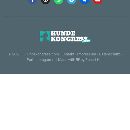
© 2026 –
Hundekongress.com
|
Kontakt
•
Impressum
•
Datenschutz
•
Partnerprogramm
|
Made with
by Robert Hell