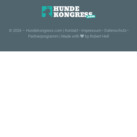
© 2026 –
Hundekongress.com
|
Kontakt
•
Impressum
•
Datenschutz
•
Partnerprogramm
|
Made with
by Robert Hell