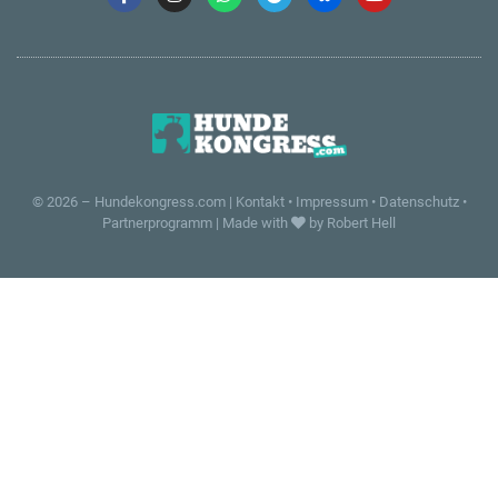
© 2026 –
Hundekongress.com
|
Kontakt
•
Impressum
•
Datenschutz
•
Partnerprogramm
|
Made with
by Robert Hell