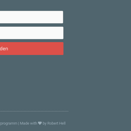
rprogramm
|
Made with
by Robert Hell