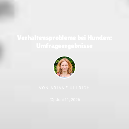
Verhaltensprobleme bei Hunden:
Umfrageergebnisse
VON
ARIANE ULLRICH
Juni 11, 2026