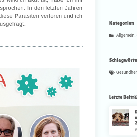
 wirklich akut ist, habe ich mit
sprochen. In den letzten Jahren
iese Parasiten verloren und ich
Kategorien
usgefragt.
Allgemein
,
Schlagwörte
Gesundhei
Letzte Beitr
D
W