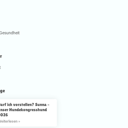
Gesundheit
r
t
äge
arf ich vorstellen? Sunna –
unser Hundekongresshund
2026
eiterlesen »