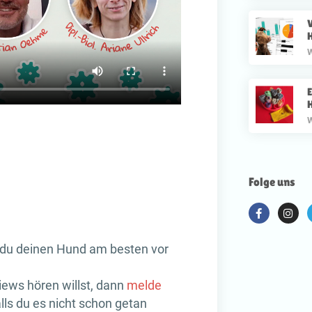
V
W
E
W
Folge uns
 du deinen Hund am besten vor
iews hören willst, dann
melde
lls du es nicht schon getan