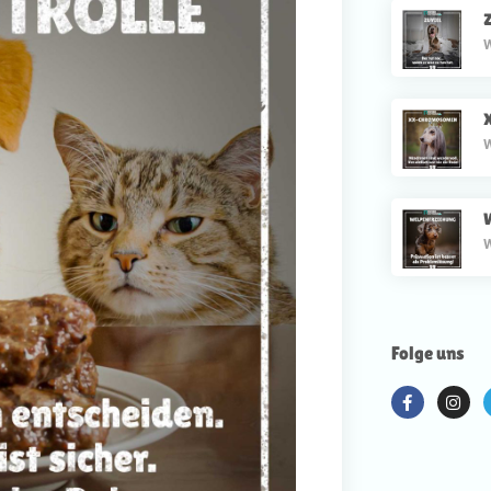
Z
W
W
W
Folge uns