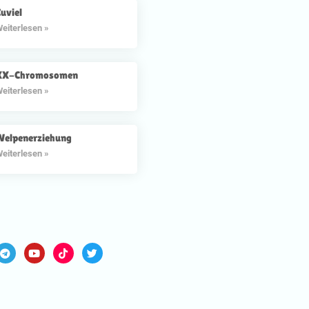
uviel
eiterlesen »
XX-Chromosomen
eiterlesen »
Welpenerziehung
eiterlesen »