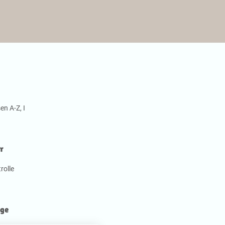
en A-Z
,
I
r
rolle
äge